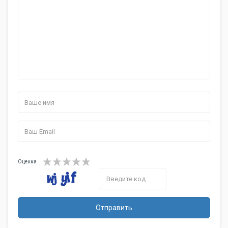
Габариты (ВхШхГ)
78x34.5x36 см
Вес
7 кг
Оценка
Отправить