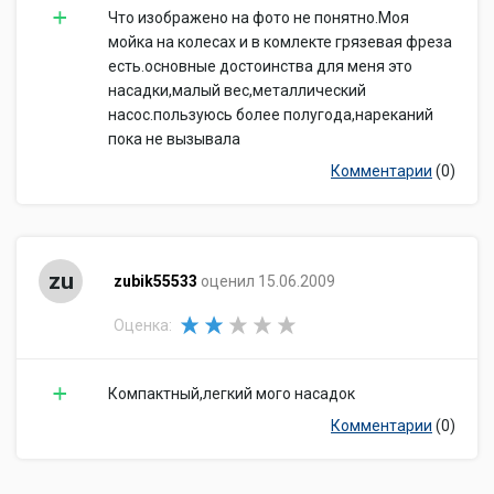
Что изображено на фото не понятно.Моя
мойка на колесах и в комлекте грязевая фреза
есть.основные достоинства для меня это
насадки,малый вес,металлический
насос.пользуюсь более полугода,нареканий
пока не вызывала
Комментарии
(0)
zu
zubik55533
оценил 15.06.2009
Оценка:
Компактный,легкий мого насадок
Комментарии
(0)