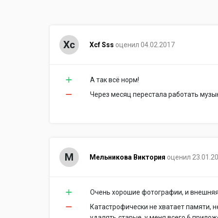
Xc
Xcf Sss
оценил 04.02.2017
А так всё норм!
Через месяц перестала работать музы
М
Мельникова Виктория
оценил 23.01.2
Очень хорошие фотографии, и внешня
Катастрофически не хватает памяти, 
удалять старые, у меня всего 6 приложе