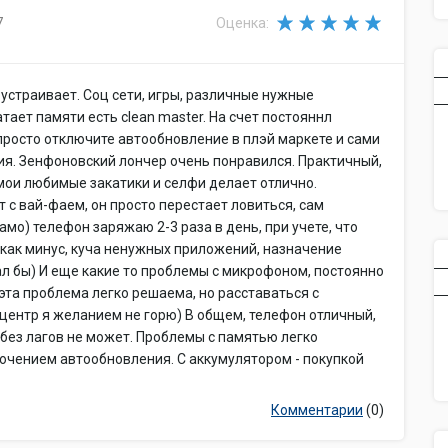
Управление
голосовой набор, 
7
Оценка:
Режим полета
есть
Датчики
освещенности, пр
 устраивает. Соц сети, игры, различные нужные
тает памяти есть clean master. На счет постояннл
росто отключите автообновление в плэй маркете и сами
я. Зенфоновский лончер очень понравился. Практичный,
 мои любимые закатики и селфи делает отлично.
 с вай-фаем, он просто перестает ловиться, сам
мо) телефон заряжаю 2-3 раза в день, при учете, что
, как минус, куча ненужных приложений, назначение
ал бы) И еще какие то проблемы с микрофоном, постоянно
 эта проблема легко решаема, но расставаться с
 центр я желанием не горю) В общем, телефон отличный,
 без лагов не может. Проблемы с памятью легко
ючением автообновления. С аккумулятором - покупкой
Комментарии
(0)