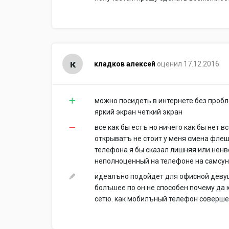
к
кладков алексей
оценил 17.12.2016
можно посидеть в интернете без пробл
яркий экран четкий экран
все как бы естъ но ничего как бы нет 
открыватъ не стоит у меня смена фле
телефона я бы сказал лишняя или нен
неполноценный на телефоне на самсунг
идеалъно подойдет для офисной девуш
болъшее по он не способен почему да к
сетю. как мобилъный телефон соверше