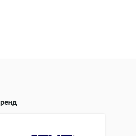
орный
тный
ренд