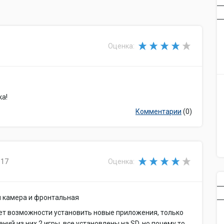
Оценка:
ка!
Комментарии
(0)
017
Оценка:
я камера и фронтальная
нет возможности установить новые приложения, только
ний из них 2 игры, все установлены на SD, но почему то