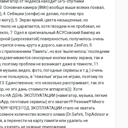
 Навигатор от Яндекса находит GPS-спутники
 3. Основная камера (8Мп) вообще выше всяких похвал,
), 4. Себяшки (селфи) не делаю, поэтому про
могу)), 5. Экран яркий, цвета насыщенные, но
текло не царапается, хотя гвоздем я не пробовал, но
екло, 7. Одел в оригинальный АСУСовский бампер из
урной (шероховатой) поверхностью, получилось очень
трится очень круто и дорого, как и все ZenFon, 9.
 с приложением 'Память', но все 'вылечилось' последним
 подсвечиваются сенсорные кнопки внизу экрана, так и
, поэтому проблем не возникает даже в темноте, 11.
музыки, видео, фото, погодные сервисы и т.д.) очень
 не пользуюсь, в 'тяжелые' игры не играю, поэтому по
13. Единственное, что несколько расстраивает, так это
р, но это дань стоимости аппарата))). Хотя
 что НА ДЕНЬ ЭКСПЛУАТАЦИИ (навигатор, музыка, легкие
tsApp, почтовые сервисы) его хватает!!! Резюме!!! Много
УЮ!!!! ЧЕРЕЗ ГОД ЭКСПЛУАТАЦИИ стало не хватать
ромное количество всякого хлама (Dr.Safeti, TripAdvisor и
я, а перенести на карту памяти или удалить не
ть удалять не нужные приложения.