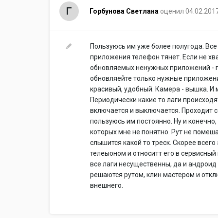
Г
Горбунова Светлана
оценил 04.02.201
Пользуюсь им уже более полугода. Все
приложения телефон тянет. Если не хва
обновляемых ненужных приложений - п
обновляейте только нужные приложени
красивый, удобный. Камера - вышка. И
Периодически какие то лаги происходят
включается и выключается. Проходит са
пользуюсь им постоянно. Ну и конечно
которых мне не понятно. Рут не помеш
слышится какой то треск. Скорее всего
телеыоном и относитт его в сервисный
все лаги несущественны, да и андроид
решаются рутом, клин мастером и откл
внешнего.