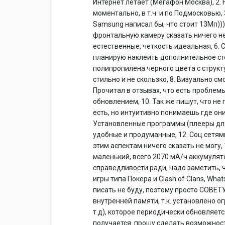
Интернет летает (Мегафон Москва), 2.
моментально, в т.ч. и по Подмосковью,
Samsung написал бы, что стоит 13Мп)))
фронтальную камеру сказать ничего не 
естественные, четкость идеальная, 6. С
планирую наклеить дополнительное ст
полипропилена черного цвета с структ
стильно и не скользко, 8. Визуально смо
Прочитал в отзывах, что есть проблемы
обновлением, 10. Так же пишут, что не
есть, но интуитивно понимаешь где они
Установленные программы (плееры для 
удобные и продуманные, 12. Соц.сетями
этим аспектам ничего сказать не могу, 
маленький, всего 2070 мА/ч аккумулято
справедливости ради, надо заметить,
игры типа Покера и Clash of Clans, Wha
писать не буду, поэтому просто СОВЕТ
внутренней памяти, т.к. установлено ог
т.д), которое периодически обновляетс
получается. прошу сделать возможнос