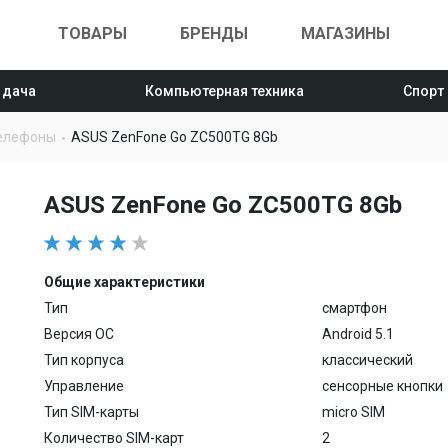
ТОВАРЫ
БРЕНДЫ
МАГАЗИНЫ
 дача
Компьютерная техника
Спорт
елефоны
ASUS ZenFone Go ZC500TG 8Gb
ASUS ZenFone Go ZC500TG 8Gb
Общие характеристики
Тип
смартфон
Версия ОС
Android 5.1
Тип корпуса
классический
Управление
сенсорные кнопки
Тип SIM-карты
micro SIM
Количество SIM-карт
2