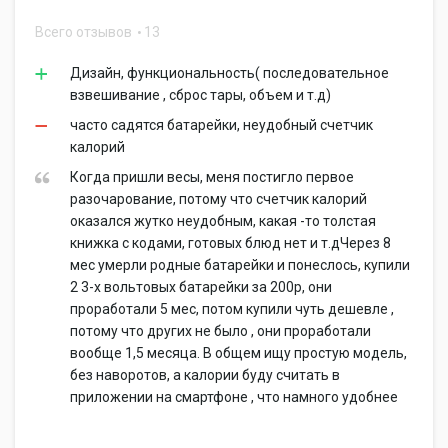
Всего отзывов
13
Дизайн, функциональность( последовательное
взвешивание , сброс тары, объем и т.д)
часто садятся батарейки, неудобный счетчик
калорий
Когда пришли весы, меня постигло первое
разочарование, потому что счетчик калорий
оказался жутко неудобным, какая -то толстая
книжка с кодами, готовых блюд нет и т.дЧерез 8
мес умерли родные батарейки и понеслось, купили
2 3-х вольтовых батарейки за 200р, они
проработали 5 мес, потом купили чуть дешевле ,
потому что других не было , они проработали
вообще 1,5 месяца. В общем ищу простую модель,
без наворотов, а калории буду считать в
приложении на смартфоне , что намного удобнее