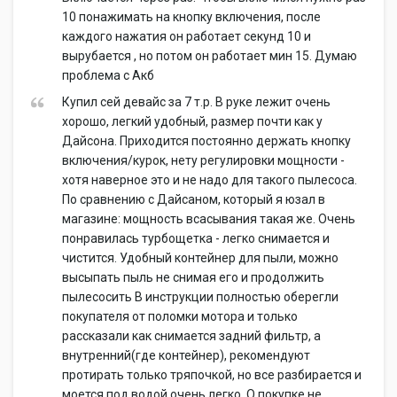
10 понажимать на кнопку включения, после
каждого нажатия он работает секунд 10 и
вырубается , но потом он работает мин 15. Думаю
проблема с Акб
Купил сей девайс за 7 т.р. В руке лежит очень
хорошо, легкий удобный, размер почти как у
Дайсона. Приходится постоянно держать кнопку
включения/курок, нету регулировки мощности -
хотя наверное это и не надо для такого пылесоса.
По сравнению с Дайсаном, который я юзал в
магазине: мощность всасывания такая же. Очень
понравилась турбощетка - легко снимается и
чистится. Удобный контейнер для пыли, можно
высыпать пыль не снимая его и продолжить
пылесосить В инструкции полностью оберегли
покупателя от поломки мотора и только
рассказали как снимается задний фильтр, а
внутренний(где контейнер), рекомендуют
протирать только тряпочкой, но все разбирается и
моется под водой очень легко. О покупке не