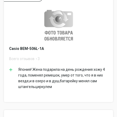
Casio BEM-506L-1A
Всего отзывов
3
Япония! Жена подарила на день рождения хожу 4
года, поменял ремешок, умер от того, что я в них
везде,и в озеро и в душ,батарейку менял сам
штангельциркулем