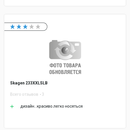
Skagen 233XXLSLB
Всего отзывов
3
дизайн...красиво.легко носяться