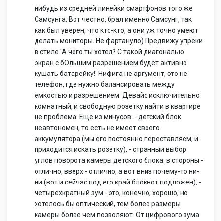
нибудь из средней линейки смартфонов того же
Самсунга. Вот честно, брал именно Самсунг, так
как был уверен, что кто-кто, а они уж точно умеют
делать мониторы. Не фартануло) Предвижу упрёки
в стиле 'А чего ты хотел? С такой диагональю
экран с бОльшим разрешением будет активно
кушать батарейку!' Нифига не аргумент, это не
телефон, где нужно балансировать между
ёмкостью и разрешением. Девайс исключительно
комнатный, и свободную розетку найти в квартире
не проблема. Ещё из минусов: - детский блок
неавтономен, то есть не имеет своего
аккумулятора (мы его постоянно переставляем, и
приходится искать розетку), - странный выбор
углов поворота камеры детского блока: в стороны -
отлично, вверх - отлично, а вот вниз почему-то ни-
ни (вот и сейчас под его край блокнот подложен), -
четырёхкратный зум - это, конечно, хорошо, но
хотелось бы оптический, тем более размеры
камеры более чем позволяют. От цифрового зума