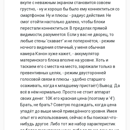
вкупе с неважным экраном становится совсем
грустно, - ну и хорошо бы было ему коннектиться со
смартфоном. Ну и плюсы: - радиус действия. Не
смог отойти настолько далеко, чтобы блоки
перестали коннектиться. В пределах прямой
видимости, разумеется. Если у вас не дворец, то
любые стены 'схавает' и не поперхнётся, - режим
ночного видения отличный, у меня обычная
камера Кэнон хуже кажет, - аккумулятор
материнского блока вполне на уровне. Хоть и
таскаем его с места на место, заряжали только в
превентивных целях, - режим двусторонней
голосовой связи в плюсы - удобно старшего
осаживать, когда к младшему пристаёт) Вывод: Да
всё в нём нормально. Просто не стоит аппарат
своих денег. 10К его красная цена (поэтому и '4').
Брать, не брать? Советую подождать, когда цена
упадёт до выше мной приведённого уровня. Имея
опыт его использования, сейчас я бы поискал что-
нибудь другое. Либо тот же набор характеристик