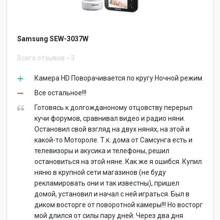
Samsung SEW-3037W
Всего отзывов
3
Камера HD Поворачивается по кругу Ночной режим
Все остальное!!!
Готовясь к долгожданоному отцовству перерыл
кучи форумов, сравнивал видео и радио няни.
Остановил свой взгляд на двух нянях, на этой и
какой-то Мотороле. Т.к. дома от Самсунга есть и
телевизоры и акусика и телефоны, решил
остановиться на этой няне. Как же я ошибся. Купил
няню в крупной сети магазинов (не буду
рекламировать они и так известны), пришел
домой, установил и начал с ней играться. Был в
диком восторге от поворотной камеры!!! Но восторг
мой длился от силы пару дней. Через два дня