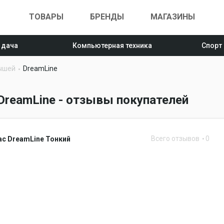
ТОВАРЫ
БРЕНДЫ
МАГАЗИНЫ
 дача
Компьютерная техника
Спорт
ышей
DreamLine
reamLine - отзывы покупателей
Всего отзывов
0
ас DreamLine Тонкий