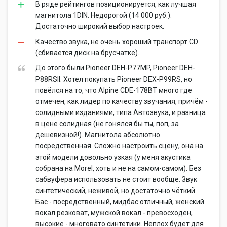
В ряде рейтингов позиционируется, как лучшая
магнитола 1DIN. Недорогой (14 000 руб.).
Достаточно широкий выбор настроек.
Качество звука, не очень хороший транспорт CD
(сбивается диск на брусчатке).
До этого были Pioneer DEH-P77MP, Pioneer DEH-
P88RSII. Хотел покупать Pioneer DEX-P99RS, но
повёлся на то, что Alpine CDE-178BT много где
отмечен, как лидер по качеству звучания, причём -
солидными изданиями, типа Автозвука, и разница
в цене солидная (не гонялся бы ты, поп, за
дешевизной!). Магнитола абсолютно
посредственная. Сложно настроить сцену, она на
этой модели довольно узкая (у меня акустика
собрана на Morel, хоть и не на самом-самом). Без
сабвуфера использовать не стоит вообще. Звук
синтетический, неживой, но достаточно чёткий.
Бас - посредственный, мидбас отличный, женский
вокал резковат, мужской вокал - превосходен,
высокие - многовато синтетики. Неплох будет для