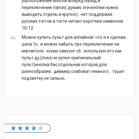
расположение кнопок вперед назад и
переключение папок( думаю эти кнопки нужно
выводить отдель и крупно).. нет поддержки
русских тэггов и тэгги читает короткие символов
10-12
Можно купить пульт для алпайнов..что я и сделаю..
цена 1к.. и можно забыть про переключение на
магнитоле.. юзаю самсунг с6.. использую его как
пульт ду,(пока не купил оригинальный
пульт)кнопка бас,отдельная которая,для
разнообразия.. диммер слабоват немного ...тушит
подсветку не сильно..