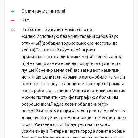
Отличная магнитола!
Нет.
Что хотел то и купил. Нисколько не
жалею.Использую без усилителей и сабов.Звук
отличный(добавил только высокие частоты до
конца)Со штатной акустикой играет
прилично(неохота динамики менять опель астра
h).Я не меломан но если её покрутить будет ещё
лучше.Конечно меня сейчас закидают камнями
истинные ценители музыки в автомобиле но мне и
этого хватает звук в алпайне и так хорош.Громкая
связь работает отлично.Меняю картинки фоновые
можно поставить хоть фотографию с большим
разрешением.Радио ловит обалденно(три
настройки приёма и при чём они реально работают
даже чувствуется это)В ней какой-то крутой тюнер
стоит..Антенна стоит Блаупункт на стекле с
усами,живу в Питере в черте города ловит вообще