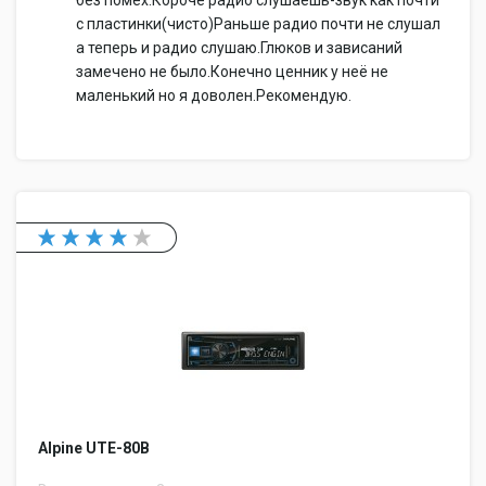
без помех.Короче радио слушаешь-звук как почти
с пластинки(чисто)Раньше радио почти не слушал
а теперь и радио слушаю.Глюков и зависаний
замечено не было.Конечно ценник у неё не
маленький но я доволен.Рекомендую.
Alpine UTE-80B