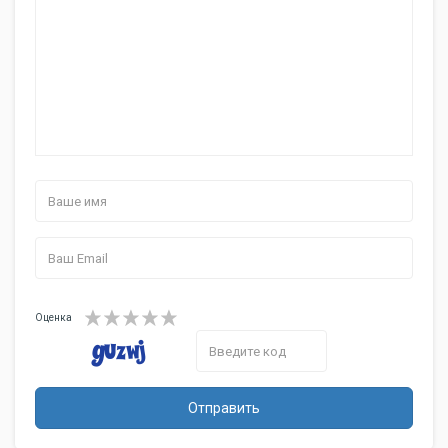
Размеры
пылесоса
31.8x46.7x29.4 cм
(ШxГxВ)
Вес
7.5 кг
Функции
автосматывание сетевого шнура,
Возможности
ножной переключатель вкл./выкл. на
корпусе
Оценка
Отправить