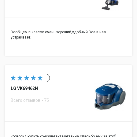
Вообщем пылесос очень хороший,удобный.Все в нем
устраивает.
LG VK69462N
Всего отзывов
75
уговорил купить консультант магазина.спасибо ему за это))