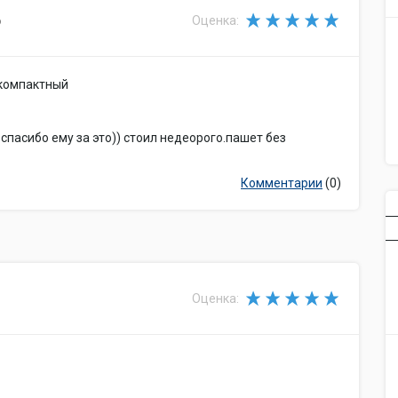
6
Оценка:
компактный
спасибо ему за это)) стоил недеорого.пашет без
Комментарии
(0)
Оценка: