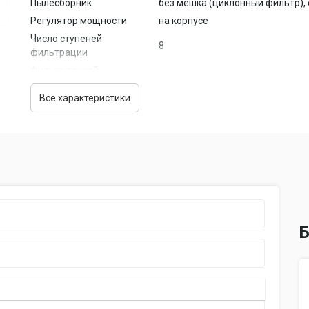
Пылесборник
без мешка (циклонный фильтр), 
Регулятор мощности
на корпусе
Число ступеней
8
фильтрации
Фильтр тонкой
есть
очистки
Все характеристики
Уровень шума
80 дБ
Комплектация
Труба всасывания
составная
Насадки в комплекте
пол/ковер, щелевая, щетка для 
Габариты и вес
Размеры пылесоса
27x40x23.4 cм
(ШxГxВ)
Вес
4.3 кг
Б
Функции
автосматывание сетевого шнура,
Возможности
вертикальная парковка