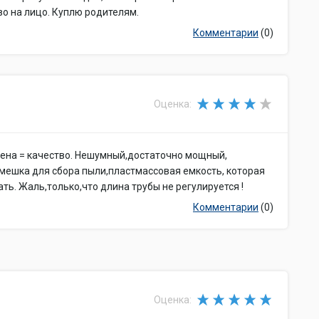
о на лицо. Куплю родителям.
Комментарии
(0)
Оценка:
ена = качество. Нешумный,достаточно мощный,
 мешка для сбора пыли,пластмассовая емкость, которая
ать. Жаль,только,что длина трубы не регулируется !
Комментарии
(0)
Оценка: