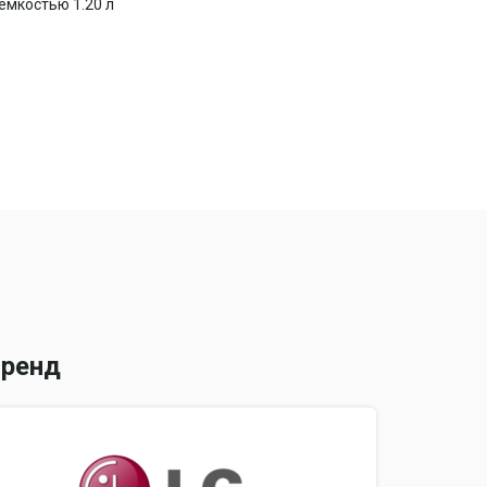
емкостью 1.20 л
пыли, щетка для мягкой мебели
ренд
 ножной переключатель вкл./выкл. на корпусе,