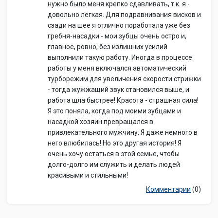
нужно было меня крепко сдавливать, т.к. я -
довольно лёгкая. Для подравнивания висков и
сзади на шее я отлично поработала уже без
гребня-насадки - мои зубцы очень остро и,
главное, ровно, без излишних усилий
выполнили такую работу. Иногда в процессе
работы у меня включался автоматический
турборежим для увеличения скорости стрижки
- тогда жужжащий звук становился выше, и
работа шла быстрее! Красота - страшная сила!
Я это поняла, когда под моими зубцами и
насадкой хозяин превращался в
привлекательного мужчину. Я даже немного в
него влюбилась! Но это другая история! Я
очень хочу остаться в этой семье, чтобы
долго-долго им служить и делать людей
красивыми и стильными!
Комментарии
(0)