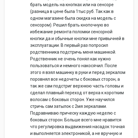
брать модель на кнопках или на сенсоре
(разница в цене была 1тыс руб. Так как в
одном магазине была скидка на модель с
сенсором). Решил брать кнопочную во
избежание ремонта поломки сенсорной
кнопки да и обычные кнопки мне привычней в
эксплуатации. В первый раз попросил
родственника подстричь меня машинкой.
Родственник не очень понял как нужно
пользоваться и немного накосячил. После
этого я взял машинку в руки и перед зеркалом
поровнял все недочеты с боковых сторон, а
так же сам подстриг верхнюю часть головы и
сделал плавный переход от верха к коротким
волосам с боковых сторон. Уже научился
стричь сам затылок с 2мя зеркалами.
Подравниваю прическу каждую неделю с
боковых сторон. Больше всего мне нравится
что регулировка выдвижения насадок точная
и выполняется электроникой, а не вручную и