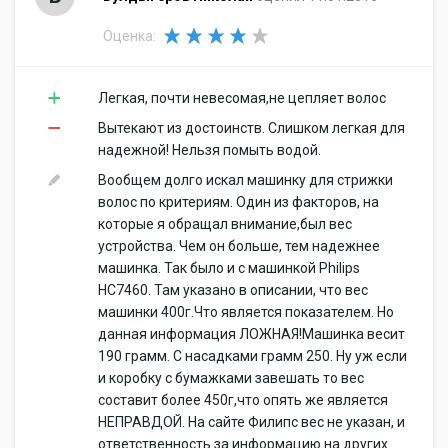
Оценка:
Легкая, почти невесомая,не цепляет волос
Вытекают из достоинств. Слишком легкая для
надежной! Нельзя помыть водой.
Вообщем долго искал машинку для стрижки
волос по критериям. Один из факторов, на
которые я обращал внимание,был вес
устройства. Чем он больше, тем надежнее
машинка. Так было и с машинкой Philips
HC7460. Там указано в описании, что вес
машинки 400г.Что является показателем. Но
данная информация ЛОЖНАЯ!Машинка весит
190 грамм. С насадками грамм 250. Ну уж если
и коробку с бумажками завешать то вес
составит более 450г,что опять же является
НЕПРАВДОЙ. На сайте Филипс вес не указан, и
ответственность за информацию на других