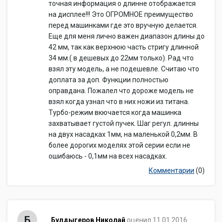
точная информация о длинне отображается
на дисплее!!! Это ОГРОМНОЕ преимущество
перед машинками где это вручную делается.
Еще для меня лично важен диапазон длины до
42 мм, так как верхнюю часть стригу длинной
34 мм.( в дешевых до 22мм только). Рад что
взял эту модель, а не подешевле. Считаю что
доплата за доп. Функции полностью
оправдана. Пожалел что дороже модель не
взял когда узнал что в них ножи из титана.
Турбо-режим вкючается когда машинка
захватывает густой пучек. Шаг регул. длинны
на двух насадках 1мм, на маленькой 0,2мм. В
более дорогих моделях этой серии если не
ошибаюсь - 0,1мм на всех насадках.
Комментарии
(0)
Б
Булдыгеров Николай
оценил 11.01.2016