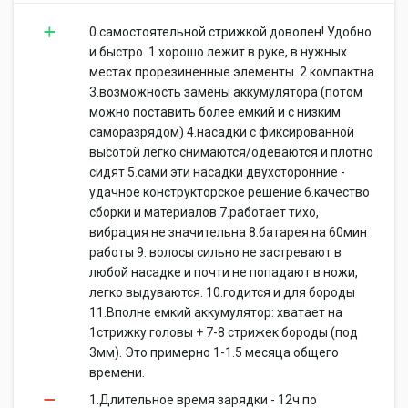
0.самостоятельной стрижкой доволен! Удобно
и быстро. 1.хорошо лежит в руке, в нужных
местах прорезиненные элементы. 2.компактна
3.возможность замены аккумулятора (потом
можно поставить более емкий и с низким
саморазрядом) 4.насадки с фиксированной
высотой легко снимаются/одеваются и плотно
сидят 5.сами эти насадки двухсторонние -
удачное конструкторское решение 6.качество
сборки и материалов 7.работает тихо,
вибрация не значительна 8.батарея на 60мин
работы 9. волосы сильно не застревают в
любой насадке и почти не попадают в ножи,
легко выдуваются. 10.годится и для бороды
11.Вполне емкий аккумулятор: хватает на
1стрижку головы + 7-8 стрижек бороды (под
3мм). Это примерно 1-1.5 месяца общего
времени.
1.Длительное время зарядки - 12ч по