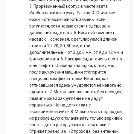
3. Прорезиненный корпус в месте хвата.
Удобно ложится в руку. Лёгкая. 4. Съёмные
ножи. Есть возможность замены, если
затупятся, хотя новые стоят недёшево и
далеко не везде есть. 5. Богатый комплект
насадок – основная, с регулируемой длиной
стрижки 10, 20, 30, 40 мм, и три
дополнительные – от 3 до 6 мм, от 9 до 12 мм и
филировочная. 6. Насадки сидят очень плотно
и не люфтят. Основная насадка, к тому же,
после включения машинки стопорится
специальным фиксатором. Не знаю, как
отписавшиеся здесь умудряются её невольно
сдвигать. 7. Можно использовать без насадок,
лезвия ножей закруглены и не дадут
пораниться. Но на детях так не
экспериментируйте. 8. Можно мыть под водой,
но рекомендую ополаскивать только верхнюю
часть, где на ротор усаживаются ножи. 9.
Стрижёт ровно, за 1-2 прохода, без антеннок.