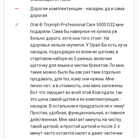
Дорогие комплектующие - насадки, да и сама
дорогая
Oral-B Triumph Professional Care 5000 D32 мне
подарили. Сама бы наверное не купила уж
больно дорого, хотя она того стоит. На
здоровье нельзя скупится. У Орал-Би есть куча
насадок, подходящих ко всем их щеткам, в
стартовом наборе их 5 разных, включая
щеточку для языка и чистки брекетов. По мне,
такие можно было бы как раз таки отдельно
продавать, для тех, кому они нужны. Мне
лично нет, а в стоимость, они явно заложены.
Вот что смущает во всей этой благодати, так
это цена самой щетки и ее комплектующих -
насадок. В остальном и придраться не к чему!
Простая, удобная, функциональная, а главное
действенная. Мне хватает минуты на чистку
такой щеткой, а простой щеткой и после 2-х
минут часто остается налет и даже частички