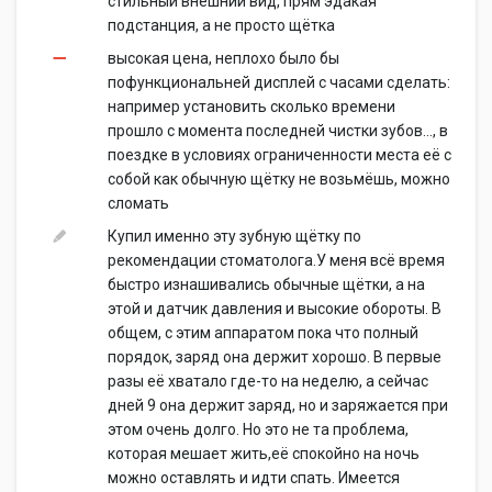
стильный внешний вид, прям эдакая
подстанция, а не просто щётка
высокая цена, неплохо было бы
пофункциональней дисплей с часами сделать:
например установить сколько времени
прошло с момента последней чистки зубов..., в
поездке в условиях ограниченности места её с
собой как обычную щётку не возьмёшь, можно
сломать
Купил именно эту зубную щётку по
рекомендации стоматолога.У меня всё время
быстро изнашивались обычные щётки, а на
этой и датчик давления и высокие обороты. В
общем, с этим аппаратом пока что полный
порядок, заряд она держит хорошо. В первые
разы её хватало где-то на неделю, а сейчас
дней 9 она держит заряд, но и заряжается при
этом очень долго. Но это не та проблема,
которая мешает жить,её спокойно на ночь
можно оставлять и идти спать. Имеется