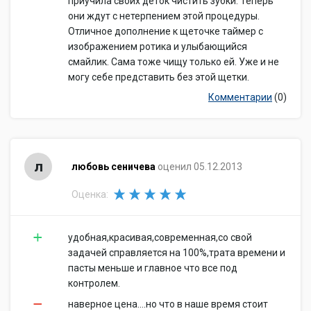
приучила своих деток чистить зубки. Теперь
они ждут с нетерпением этой процедуры.
Отличное дополнение к щеточке таймер с
изображением ротика и улыбающийся
смайлик. Сама тоже чищу только ей. Уже и не
могу себе представить без этой щетки.
Комментарии
(0)
л
любовь сеничева
оценил 05.12.2013
Оценка:
удобная,красивая,современная,со свой
задачей справляется на 100%,трата времени и
пасты меньше и главное что все под
контролем.
наверное цена....но что в наше время стоит