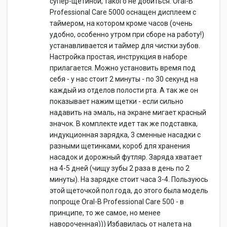
супер-щетиной, такого не добиться. Oral-B
Professional Care 5000 оснащен дисплеем с
таймером, на котором кроме часов (очень
удобно, особенно утром при сборе на работу!)
устанавливается и таймер для чистки зубов.
Настройка простая, инструкция в наборе
прилагается. Можно установить время под
себя - у нас стоит 2 минуты - по 30 секунд на
каждый из отделов полости рта. А так же он
показывает нажим щетки - если сильно
надавить на эмаль, на экране мигает красный
значок. В комплекте идет так же подставка,
индукционная зарядка, 3 сменные насадки с
разными щетинками, короб для хранения
насадок и дорожный футляр. Заряда хватает
на 4-5 дней (чищу зубы 2 раза в день по 2
минуты). На зарядке стоит часа 3-4. Пользуюсь
этой щеточкой пол года, до этого была модель
попроще Oral-B Professional Care 500 - в
принципе, то же самое, но менее
навороченная))) Избавилась от налета на