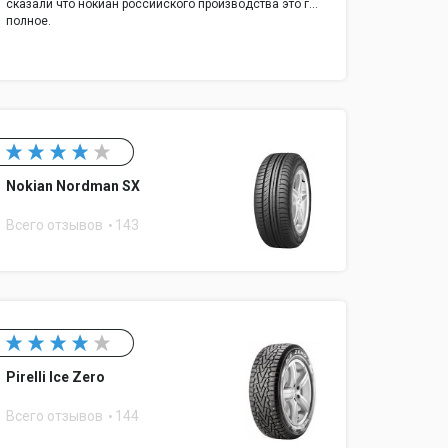
сказали что нокиан российского производства это г...
полное.
Nokian Nordman SX
Всего отзывов
143
Pirelli Ice Zero
Всего отзывов
144