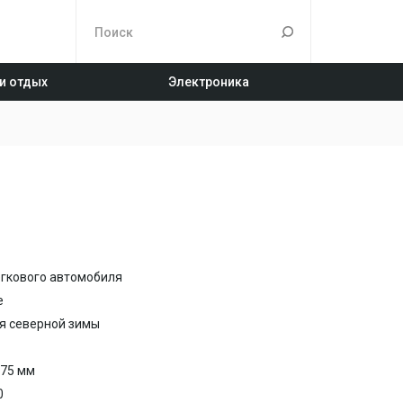
 и отдых
Электроника
егкового автомобиля
е
ля северной зимы
175 мм
0