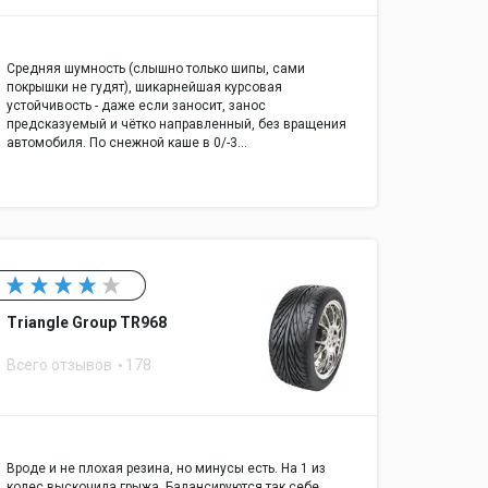
Средняя шумность (слышно только шипы, сами
покрышки не гудят), шикарнейшая курсовая
устойчивость - даже если заносит, занос
предсказуемый и чётко направленный, без вращения
автомобиля. По снежной каше в 0/-3…
Triangle Group TR968
Всего отзывов
178
Вроде и не плохая резина, но минусы есть. На 1 из
колес выскочила грыжа. Балансируются так себе.