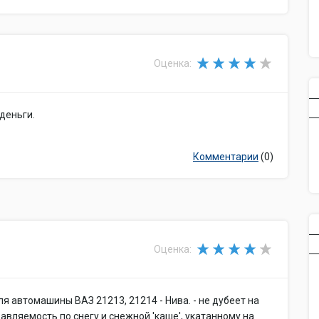
Оценка:
деньги.
Комментарии
(0)
Оценка:
я автомашины ВАЗ 21213, 21214 - Нива. - не дубеет на
равляемость по снегу и снежной 'каше', укатанному на