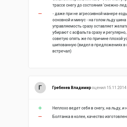
трассе снегу до состояния 'снежно-лед
- даже при не агрессивной манере езды
основной и минус - на голом льду шина
управляемость сразу оставляет желать 
убирают с асфальта сразу и регулярно,
советую опять же по причине плохой ус
шипованную (видел в предложениях в и
встречал)
Г
Гребенев Владимир
оценил 15.11.2014
Неплохо ведет себя в снегу, на льду, и
Болтанка в колее, качество изготовлени