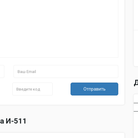
Д
Отправить
а И-511