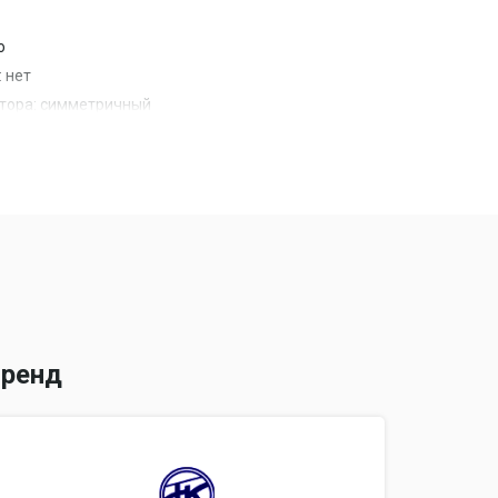
о
: нет
ктора: симметричный
ектор: нет
й скорости: Q (до 160 км/ч) / S (до 180 км/ч)
8
зка (на одну шину): 560 кг
нформация: шина может иметь модификацию
ренд