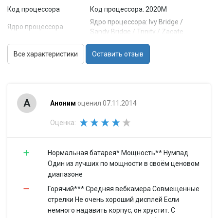
Код процессора
Код процессора: 2020M
Ядро процессора: Ivy Bridge /
Ядро процессора
Sandy Bridge / Trinity / Zacate
Частота
Частота процессора: 1700...2700
процессора
Все характеристики
МГц
Оставить отзыв
Количество ядер
Количество ядер процессора: 2 /
процессора
4
Объем кэша L2: 1 Мб / 4 Мб / 512
Объем кэша L2
Кб
А
Аноним
оценил 07.11.2014
Объем кэша L3: / 2 Мб / 3 Мб / 6
Объем кэша L3
Мб
Оценка:
Чипсет: / AMD A68M / AMD A70M /
Чипсет
Intel HM76
Нормальная батарея* Мощность** Нумпад
Память
Один из лучших по мощности в своём ценовом
Объем
Объем оперативной памяти: 4...8
диапазоне
оперативной
Гб
памяти
Горячий*** Средняя вебкамера Совмещенные
стрелки Не очень хороший дисплей Если
Тип памяти
Тип памяти: DDR3
немного надавить корпус, он хрустит. С
Частота памяти
Частота памяти: / 1600 МГц