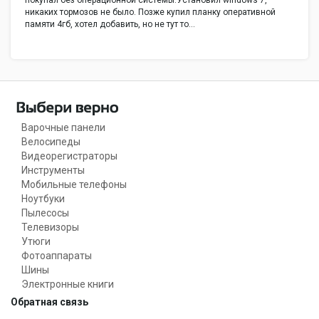
Звук
никаких тормозов не было. Позже купил планку оперативной
памяти 4гб, хотел добавить, но не тут то…
Наличие колонок
Наличие колонок: да
Наличие
Наличие сабвуфера: нет
сабвуфера
Наличие
Наличие микрофона: да
микрофона
Дополнительно
Варочные панели
GPS
GPS: нет
Велосипеды
ГЛОНАСС
ГЛОНАСС: нет
Видеорегистраторы
Веб-камера
Веб-камера: да
Инструменты
Мобильные телефоны
Разрешение веб-
Разрешение веб-камеры: 0...1.3
Ноутбуки
камеры
мегапикселей
Пылесосы
Сканер отпечатка
Сканер отпечатка пальца: нет
Телевизоры
пальца
Утюги
ТВ-тюнер
ТВ-тюнер: нет
Фотоаппараты
Шины
Пульт ДУ
Пульт ДУ: нет
Электронные книги
Слот для замка
Слот для замка Kensington: да
Обратная связь
Kensington