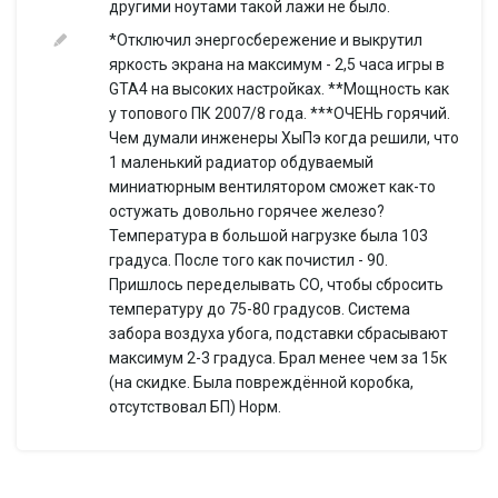
другими ноутами такой лажи не было.
Максимальный
Максимальный объем памяти:
*Отключил энергосбережение и выкрутил
объем памяти
0...8 Гб
яркость экрана на максимум - 2,5 часа игры в
Количество слотов
Количество слотов памяти: 2
GTA4 на высоких настройках. **Мощность как
памяти
у топового ПК 2007/8 года. ***ОЧЕНЬ горячий.
Экран
Чем думали инженеры ХыПэ когда решили, что
Размер экрана
Размер экрана: 15.6 '
1 маленький радиатор обдуваемый
Разрешение
миниатюрным вентилятором сможет как-то
Разрешение экрана: 1366x768
экрана
остужать довольно горячее железо?
Широкоформатный
Температура в большой нагрузке была 103
Широкоформатный экран: да
экран
градуса. После того как почистил - 90.
Тип покрытия
Пришлось переделывать СО, чтобы сбросить
Тип покрытия экрана: глянцевый
экрана
температуру до 75-80 градусов. Система
Сенсорный экран
Сенсорный экран: нет
забора воздуха убога, подставки сбрасывают
максимум 2-3 градуса. Брал менее чем за 15к
Мультитач-экран
Мультитач-экран: нет
(на скидке. Была повреждённой коробка,
Светодиодная
Светодиодная подсветка экрана:
отсутствовал БП) Норм.
подсветка экрана
да
Поддержка 3D
Поддержка 3D: нет
Видео