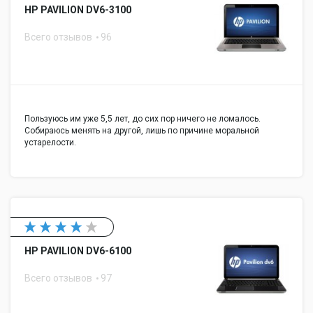
Интерфейс FireWire
HP PAVILION DV6-3100
Интерфейс FireWire 800: нет
800
Всего отзывов
96
Интерфейс eSATA
Интерфейс eSATA: нет
Инфракрасный
Инфракрасный порт (IRDA): нет
порт (IRDA)
Интерфейс LPT
Интерфейс LPT: нет
COM-порт
COM-порт: нет
Пользуюсь им уже 5,5 лет, до сих пор ничего не ломалось.
Интерфейс PS/2
Интерфейс PS/2: нет
Собираюсь менять на другой, лишь по причине моральной
Выход VGA (D-Sub)
Выход VGA (D-Sub): да
устарелости.
Выход mini VGA
Выход mini VGA: нет
Выход DVI
Выход DVI: нет
Выход HDMI
Выход HDMI: да
Выход micro HDMI
Выход micro HDMI: нет
Выход DisplayPort
Выход DisplayPort: нет
Выход Mini
HP PAVILION DV6-6100
Выход Mini DisplayPort: нет
DisplayPort
Всего отзывов
97
Вход TV-in
Вход TV-in: нет
Выход TV-out
Выход TV-out: нет