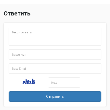
Тип видеокарты: встроенная /
Тип видеокарты
дискретная / дискретная и
встроенная
Ответить
Видеокарта: AMD Radeon HD
7340M / AMD Radeon HD 7420G /
Видеокарта
AMD Radeon HD 7640G / AMD
Radeon HD 7670M / Intel GMA HD /
Intel HD Graphics 4000
Две видеокарты
Две видеокарты: нет
Объем
Объем видеопамяти: 0...2048 Мб
видеопамяти
Тип видеопамяти
Тип видеопамяти: / GDDR3 / SMA
Устройства хранения данных
Размещение
Размещение оптического
оптического
привода: внутренний
привода
Оптический
Оптический привод: DVD-RW
привод
Отправить
Объем жесткого
Объем жесткого диска: 320...1000
диска
Гб