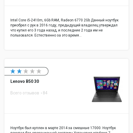
Подключение к
Подключение к док-станции: нет
док-станции
Вход аудио
Вход аудио: нет
Intel Core i5-2410m, 6Gb RAM, Radeon 6770 2Gb Данный ноутбук
Вход микрофонный
Вход микрофонный: да
приобрел с рук в 2016 году, предыдущий владелец утверждал
что купил его 3 года назад, и последние 2 года им не
Выход аудио/
Выход аудио/наушники: да
пользовался. Естественно за это время…
наушники
Выход аудио
Выход аудио цифровой (S/PDIF):
цифровой (S/PDIF)
нет
Питание
Время автономной
Время автономной работы: 0...3 ч
работы
Емкость
Емкость аккумулятора: 0...4400
Lenovo B50 30
аккумулятора
мА·ч
Всего отзывов
84
Количество ячеек
Количество ячеек батареи: 0...6
батареи
Тип аккумулятора
Тип аккумулятора: Li-Ion
Устройства ввода
Устройства
Устройства позиционирования:
Ноутбук был куплен в марте 2014 за смешные 17000. Ноутбук
позиционирования
Touchpad
покупал без операционной системы.Установил windows 7,