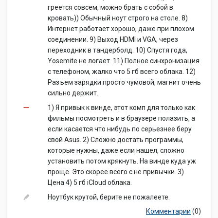
греется совсем, можно брать с собой в
Интерфейс PS/2
Интерфейс PS/2: нет
кровать)) Обычный ноут строго на столе. 8)
Выход VGA (D-Sub)
Выход VGA (D-Sub): нет
Интернет работает хорошо, даже при плохом
Выход mini VGA
Выход mini VGA: нет
соединении. 9) Выход HDMI и VGA, через
Выход DVI
Выход DVI: нет
переходник в тандерболд. 10) Спустя года,
Yosemite не логает. 11) Полное синхронизация
Выход HDMI
Выход HDMI: нет
с телефоном, жалко что 5 гб всего облака. 12)
Выход micro HDMI
Выход micro HDMI: нет
Разъем зарядки просто чумовой, магнит очень
Выход DisplayPort
Выход DisplayPort: нет
сильно держит.
Выход Mini DisplayPort
Выход Mini DisplayPort: нет
1) Я привык к винде, этот комп для только как
Количество интерфейсов
Количество интерфейсов
фильмы посмотреть и в браузере полазить, а
Thunderbolt
Thunderbolt: 1
если касается что нибудь по серьезнее беру
Вход TV-in
Вход TV-in: нет
свой Asus. 2) Сложно достать программы,
Выход TV-out
Выход TV-out: нет
которые нужны, даже если нашел, сложно
Подключение к док-
Подключение к док-
установить потом крякнуть. На винде куда уж
станции
станции: нет
проще. Это скорее всего с не привычки. 3)
Вход аудио
Цена 4) 5 гб iCloud облака.
Вход аудио: нет
Вход микрофонный
Вход микрофонный: нет
Ноутбук крутой, берите не пожалеете.
Выход аудио/наушники:
Комментарии
(0)
Выход аудио/наушники
нет