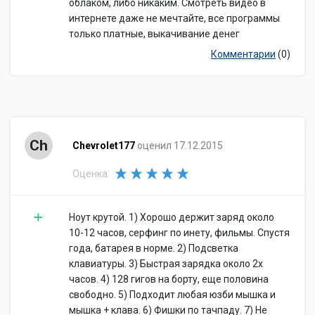
облаком, либо никаким. Смотреть видео в
Поддержка GPRS
Поддержка GPRS: нет
интернете даже не мечтайте, все программы
3G
3G: нет
только платные, выкачивание денег
Поддержка EDGE
Поддержка EDGE: нет
Комментарии
(0)
Поддержка HSDPA
Поддержка HSDPA: нет
Подключение
Встроенная сетевая карта:
Встроенная сетевая карта
нет
Встроенный факс-модем:
Встроенный факс-модем
Ch
нет
Chevrolet177
оценил 17.12.2015
Количество интерфейсов
Количество интерфейсов
Оценка:
USB 3.0 Type A
USB 3.0 Type A: 2
Интерфейс FireWire
Интерфейс FireWire: нет
Интерфейс FireWire 800:
Ноут крутой. 1) Хорошо держит заряд около
Интерфейс FireWire 800
нет
10-12 часов, серфинг по инету, фильмы. Спустя
Интерфейс eSATA
Интерфейс eSATA: нет
года, батарея в норме. 2) Подсветка
Инфракрасный порт
Инфракрасный порт (IRDA):
клавиатуры. 3) Быстрая зарядка около 2х
(IRDA)
нет
часов. 4) 128 гигов на борту, еще половина
Интерфейс LPT
свободно. 5) Подходит любая юзби мышка и
Интерфейс LPT: нет
мышка + клава. 6) Фишки по тачпаду. 7) Не
COM-порт
COM-порт: нет