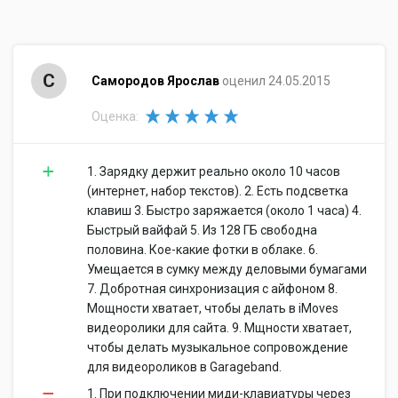
Наличие сабвуфера
Наличие сабвуфера: нет
Наличие микрофона
Наличие микрофона: да
Дополнительно
GPS
GPS: нет
С
Самородов Ярослав
оценил 24.05.2015
ГЛОНАСС
ГЛОНАСС: нет
Оценка:
Веб-камера
Веб-камера: да
Сканер отпечатка пальца:
Сканер отпечатка пальца
нет
1. Зарядку держит реально около 10 часов
ТВ-тюнер
ТВ-тюнер: нет
(интернет, набор текстов). 2. Есть подсветка
Пульт ДУ
Пульт ДУ: нет
клавиш 3. Быстро заряжается (около 1 часа) 4.
Слот для замка
Слот для замка Kensington:
Быстрый вайфай 5. Из 128 ГБ свободна
Kensington
нет
половина. Кое-какие фотки в облаке. 6.
Металлический корпус
Умещается в сумку между деловыми бумагами
Металлический корпус: да
7. Добротная синхронизация с айфоном 8.
Ударопрочный корпус
Ударопрочный корпус: нет
Мощности хватает, чтобы делать в iMoves
Влагозащищенный корпус:
Влагозащищенный корпус
видеоролики для сайта. 9. Мщности хватает,
нет
чтобы делать музыкальное сопровождение
Длина
Длина: 325 мм
для видеороликов в Garageband.
Ширина
Ширина: 227 мм
1. При подключении миди-клавиатуры через