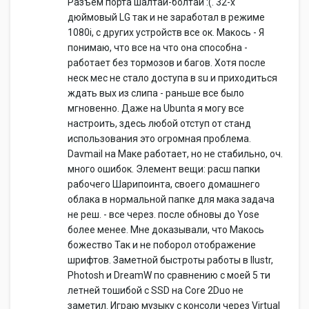
Разъем порта шалтай-болтай :(. 32-х
дюймовый LG так и не заработал в режиме
1080i, с других устройств все ок. Макось - Я
понимаю, что все на что она способна -
работает без тормозов и багов. Хотя после
неск мес не стало доступа в su и приходиться
ждать вых из слипа - раньше все было
мгновенно. Даже на Ubunta я могу все
настроить, здесь любой отступ от станд
использования это огромная проблема.
Davmail на Маке работает, но не стабильно, оч.
много ошибок. Элемент вещи: расш папки
рабочего Шарипоинта, своего домашнего
облака в нормальной папке для мака задача
не реш. - все через. после обновы до Yose
более менее. Мне доказывали, что Макось
божество Так и не поборол отображение
шрифтов. Заметной быстроты работы в Ilustr,
Photosh и DreamW по сравнению с моей 5 ти
летней тошибой с SSD на Core 2Duo не
заметил. Играю музыку с консоли через Virtual