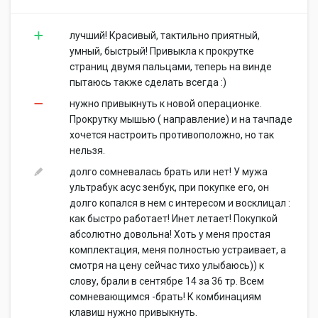
лучший! Красивый, тактильно приятный,
умный, быстрый! Привыкла к прокрутке
страниц двумя пальцами, теперь на винде
пытаюсь также сделать всегда :)
нужно привыкнуть к новой операционке.
Прокрутку мышью ( направление) и на тачпаде
хочется настроить противоположно, но так
нельзя.
долго сомневалась брать или нет! У мужа
ультрабук асус зенбук, при покупке его, он
долго копался в нем с интересом и восклицал :
как быстро работает! Инет летает! Покупкой
абсолютно довольна! Хоть у меня простая
комплектация, меня полностью устраивает, а
смотря на цену сейчас тихо улыбаюсь)) к
слову, брали в сентябре 14 за 36 тр. Всем
сомневающимся -брать! К комбинациям
клавиш нужно привыкнуть.