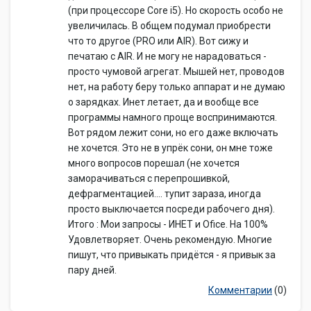
(при процессоре Core i5). Но скорость особо не
увеличилась. В общем подумал приобрести
что то другое (PRO или AIR). Вот сижу и
печатаю с AIR. И не могу не нарадоваться -
просто чумовой агрегат. Мышей нет, проводов
нет, на работу беру только аппарат и не думаю
о зарядках. Инет летает, да и вообще все
программы намного проще воспринимаются.
Вот рядом лежит сони, но его даже включать
не хочется. Это не в упрёк сони, он мне тоже
много вопросов порешал (не хочется
заморачиваться с перепрошивкой,
дефрагментацией.... тупит зараза, иногда
просто выключается посреди рабочего дня).
Итого : Мои запросы - ИНЕТ и Ofice. На 100%
Удовлетворяет. Очень рекомендую. Многие
пишут, что привыкать придётся - я привык за
пару дней.
Комментарии
(0)