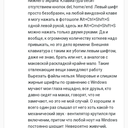
нижнего экрана. Клавиатура бесит
отсутствием кнопок del, home/end. Левый шифт
просто безобразен, на любой виндозной клаве
я могу нажать в фотошопе Alt+Ctrl+Shift+S
одной левой рукой, здесь же Alt+Cmd+Shift+S
можно нажать только двумя руками. Да и
вообще, к огромному количеству хоткеев надо
привыкать, но это дело времени. Внешняя
клавиатура с таким же убогим левым шифтом,
даже не знаю, брать или нет, а аналогов с
маковской раскладкой крайне мало. Такие
отвлекающие вещи замедляют работу.
Вырезать файлы нельзя. Махровые и слишком
жирные шрифты по сравнению с Windows
мучают мои глаза нещадно, все друзья, кто
давно сидят на маках, говорят, что не
замечают, но это не мой случай. О хорошем: я
всего один раз слышал от него хоть какой-то
механический звук - вентилятор крутился при
включении, притом что любой ноут на Windows
постоянно шуршит. Невероятно живучий,