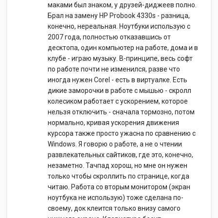
маками был знаком, у друзей-диджеев полно.
Брал на замену HP Probook 4330s - разница,
конечно, нереальная. Ноутбуки использую с
2007 года, полностью отказавшись от
десктопа, один компьютер на работе, дома и в
клубе - играю музыку. В-принципе, весь софт
по работе почти не изменился, разве что
иногда нужен Corel - есть в виртуалке. Есть
дикие заморочки в работе с мышью - скролл
колесиком работает с ускорением, которое
нельзя отключить - сначала тормозно, потом
нормально, кривая ускорения движения
курсора также просто ужасна по сравнению с
Windows. Я говорю о работе, а не о чтении
развлекательных сайтиков, где это, конечно,
незаметно. Тачпад хорош, но мне он нужен
только чтобы скроллить по странице, когда
читаю. Работа со вторым монитором (экран
ноутбука не использую) тоже сделана по-
своему, док клеится только внизу самого