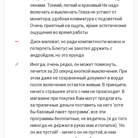
окнами. Тонкий, легкий и красивый Не надо
включать и выключать Глаза не устают от
монитора, удобная клавиатура с подсветкой
Очень приятный на ощупь, яркие эстетические
ощущения во время работы
Диск маловат, но ради компактности можно и
потерпеть Блютус не захотел дружить с
андройдом, но это ерунда
Иногда, очень редко, он может повиснуть,
лечится за 20 секунд кнопкой выключения. При
этом даже не сохраненный документ в ворде
после включения остается живым. В принципе,
ничего страшнее этого с ним не происходит. В
магазине при покупке Вам могут предлагать
за приличные деньги поставить на него 'хотя
бы базовый пакет программ', все эти
программы бесплатные, не ведитесь (я до того
никогда не держал в руках мак и попался). 'Но
он же пустой!' - ничего он не пустой, в нем