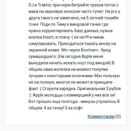
DJ и Traktor, при норм битрейте треков поток с
мака на звуковую консоли часто тупит. На pro у
друга такого не замечено, на 5 летней тошибе
тоже. Подк по Тиму к виндовой тачке где
нужно корректировать базу данных, нужна
кнопка Insert, я плачу :( ее нет!!! и никак
сэмулировать. Приходиться тыкать инсер на
экранной клаве. Win через Bootcam - бред
сумашедшего. (На сегодня Apple меня
вынудила начать искать ноут под виндой) В
общем сама железка на момент покупки
лучшая с некоторыми косячками. Mac пользую
не на полную, многое не может в принципе -
факт :( Сгорела зарядка. Оригинальная 3 рубля
:). Apple молодцы с коммерцией у них все ок!
Вот прошло еще полгода - минусы утроилось В
общем: 4 за тачку! 3 за софт
Комментарии
(0)