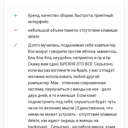
бренд, качество сборки, быстрота, приятный
интерфейс...
небольшой объем памяти, отсутствие клавиши
delete
Долго мучилась, подыскивая себе компьютер.
Все вокруг говорили против яблока: макинтош,
бла-бла-бла, неудобно, неприятно и пр и пр.
Скажу вам одно: БРЕХНЯ ЭТО ВСЕ. Серьезно,
если вы раз взглянете на Apple, у вас отпадет
желание использовать любой другой
компьютер. Мак - отличная современная
система, переучиться с винды на нее - дело
двух дней, а то и меньше. Если комп
поднастроить под себя, слушаться будет чуть
ли не по велению мысли:) Единственное, что
никак не может устроить - отсутствие клавиши
delete, как идиот сидишь и жмешь на
backspase... Серьезно - на работе винда, дома