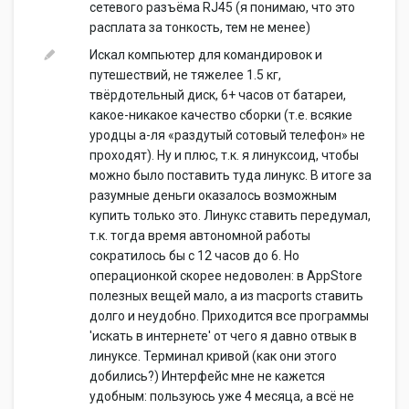
сетевого разъёма RJ45 (я понимаю, что это
расплата за тонкость, тем не менее)
Искал компьютер для командировок и
путешествий, не тяжелее 1.5 кг,
твёрдотельный диск, 6+ часов от батареи,
какое-никакое качество сборки (т.е. всякие
уродцы а-ля «раздутый сотовый телефон» не
проходят). Ну и плюс, т.к. я линуксоид, чтобы
можно было поставить туда линукс. В итоге за
разумные деньги оказалось возможным
купить только это. Линукс ставить передумал,
т.к. тогда время автономной работы
сократилось бы с 12 часов до 6. Но
операционкой скорее недоволен: в AppStore
полезных вещей мало, а из macports ставить
долго и неудобно. Приходится все программы
'искать в интернете' от чего я давно отвык в
линуксе. Терминал кривой (как они этого
добились?) Интерфейс мне не кажется
удобным: пользуюсь уже 4 месяца, а всё не