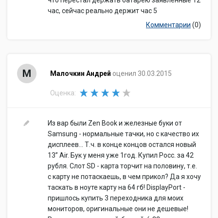
что перестал держать батарею заявленные 12
час, сейчас реально держит час 5
Комментарии
(0)
М
Малочкин Андрей
оценил 30.03.2015
Оценка:
Из вар были Zen Book и железные буки от
Samsung - нормальные тачки, но с качество их
дисплеев... Т.ч. в конце концов остался новый
13” Air. Бук у меня уже 1год. Купил Росс. за 42
рубля. Слот SD - карта торчит на половину, т.е.
с карту не потаскаешь, в чем прикол? Да я хочу
таскать в ноуте карту на 64 гб! DisplayPort -
пришлось купить 3 переходника для моих
мониторов, оригинальные они не дешевые!