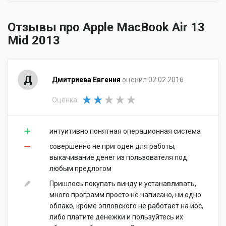
Объем жесткого диска
128...512 Гб
Тип жесткого диска
Тип жесткого диска: SSD
Отзывы про Apple MacBook Air 13
Слоты расширения
Mid 2013
Слот ExpressCard
Слот ExpressCard: нет
Карты памяти
Устройство для чтения
Устройство для чтения
Д
Дмитриева Евгения
оценил 02.02.2016
флэш-карт
флэш-карт: да
Поддержка SD
Поддержка SD: да
Оценка:
Поддержка SDHC
Поддержка SDHC: да
Поддержка SDXC
Поддержка SDXC: да
интуитивно понятная операционная система
Беспроводная связь
совершенно не пригоден для работы,
Wi-Fi
Wi-Fi: да
выкачивание денег из пользователя под
Стандарт Wi-Fi
Стандарт Wi-Fi: 802.11ac
любым предлогом
Bluetooth
Bluetooth: да
Пришлось покупать винду и устанавливать,
Версия Bluetooth
Версия Bluetooth: 4.0
много программ просто не написано, ни одно
4G LTE
4G LTE: нет
облако, кроме эпловского не работает на иос,
WiMAX
WiMAX: нет
либо платите денежки и пользуйтесь их