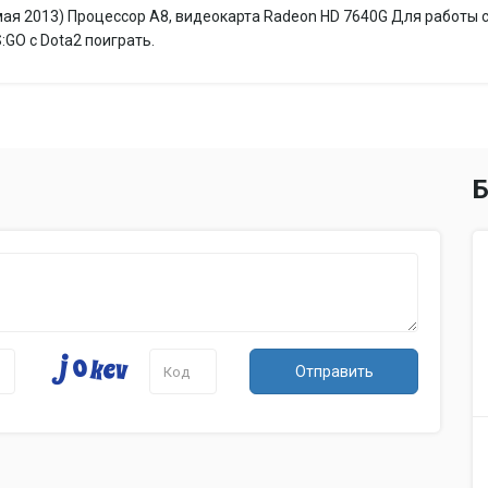
Размер экрана
Размер экрана: 15.6 '
мая 2013) Процессор A8, видеокарта Radeon HD 7640G Для работы с
Разрешение экрана
Разрешение экрана: 1366x768
S:GO с Dota2 поиграть.
Широкоформатный
Широкоформатный экран: да
экран
Тип покрытия экрана
Тип покрытия экрана: глянцевы
Сенсорный экран
Сенсорный экран: нет
Мультитач-экран
Мультитач-экран: нет
Б
Светодиодная
Светодиодная подсветка экрана
подсветка экрана
Поддержка 3D
Поддержка 3D: нет
Видео
Тип видеокарты
Тип видеокарты: встроенная / д
Видеокарта: AMD Radeon HD 734
Видеокарта
7640G / AMD Radeon HD 7670M / In
Отправить
Две видеокарты
Две видеокарты: нет
Объем видеопамяти
Объем видеопамяти: 0...2048 Мб
Тип видеопамяти
Тип видеопамяти: / GDDR3 / SM
Устройства хранения данных