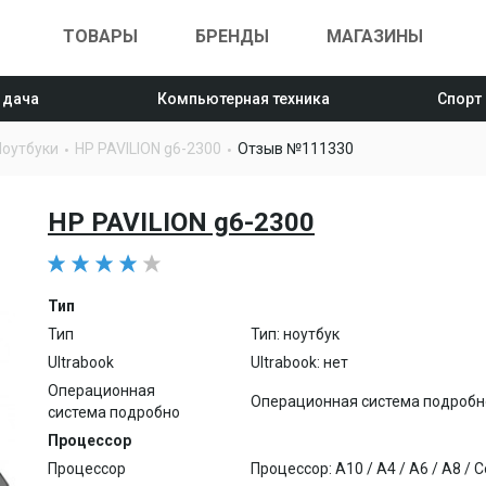
ТОВАРЫ
БРЕНДЫ
МАГАЗИНЫ
 дача
Компьютерная техника
Спорт
Ноутбуки
HP PAVILION g6-2300
Отзыв №111330
HP PAVILION g6-2300
Тип
Тип
Тип: ноутбук
Ultrabook
Ultrabook: нет
Операционная
Операционная система подробно:
система подробно
Процессор
Процессор
Процессор: A10 / A4 / A6 / A8 / Cor