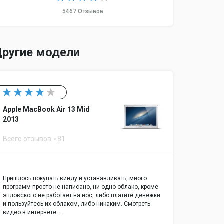
да: внутренний
5467 Отзывов
0 Гб
ругие модели
l ATA
 / 7200 об/мин
Apple MacBook Air 13 Mid
2013
Всего отзывов
81
т: да
Пришлось покупать винду и устанавливать, много
программ просто не написано, ни одно облако, кроме
эпловского не работает на иос, либо платите денежки
и пользуйтесь их облаком, либо никаким. Смотреть
видео в интернете…