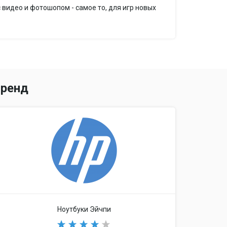
 видео и фотошопом - самое то, для игр новых
й
ренд
: да
искретная / дискретная и встроенная
0M / AMD Radeon HD 7420G / AMD Radeon HD
tel GMA HD / Intel HD Graphics 4000
A
Ноутбуки Эйчпи