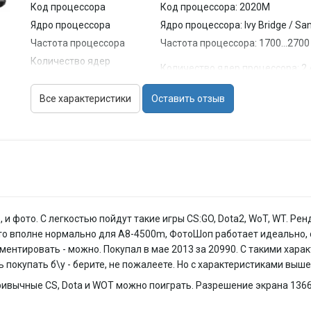
Код процессора
Код процессора: 2020M
Ядро процессора
Ядро процессора: Ivy Bridge / Sand
Частота процессора
Частота процессора: 1700...2700
Количество ядер
Количество ядер процессора: 2 /
процессора
Объем кэша L2
Объем кэша L2: 1 Мб / 4 Мб / 512
Все характеристики
Оставить отзыв
Объем кэша L3
Объем кэша L3: / 2 Мб / 3 Мб / 6
Чипсет
Чипсет: / AMD A68M / AMD A70M 
Память
Объем оперативной
Объем оперативной памяти: 4...8
памяти
Тип памяти
Тип памяти: DDR3
Частота памяти
Частота памяти: / 1600 МГц
 и фото. С легкостью пойдут такие игры CS:GO, Dota2, WoT, WT. Ре
Максимальный
Это вполне нормально для A8-4500m, ФотоШоп работает идеально,
Максимальный объем памяти: 0..
объем памяти
ментировать - можно. Покупал в мае 2013 за 20990. С такими хара
сь покупать б\у - берите, не пожалеете. Но с характеристиками выш
Количество слотов
Количество слотов памяти: 2
памяти
привычные CS, Dota и WOT можно поиграть. Разрешение экрана 1366
Экран