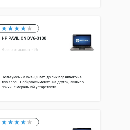
HP PAVILION DV6-3100
Всего отзывов
96
Пользуюсь им уже 5,5 лет, до сих пор ничего не
ломалось. Собираюсь менять на другой, лишь по
00 Мбит/с
причине моральной устарелости.
: 1
 Type A: 2