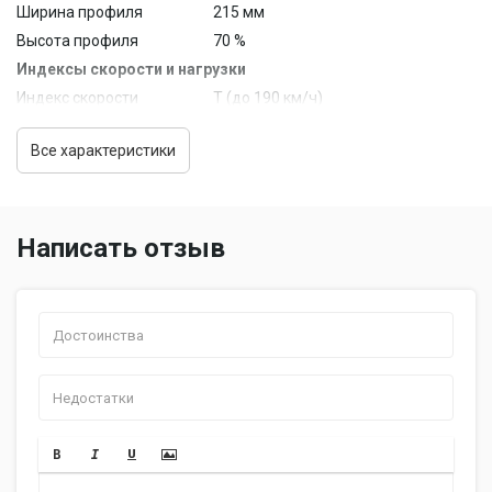
Ширина профиля
215 мм
Высота профиля
70 %
Индексы скорости и нагрузки
Индекс скорости
T (до 190 км/ч)
Индекс нагрузки
100 (800 кг)
Все характеристики
Другие функции и особенности
Технология RunFlat
нет
Рисунок протектора
симметричный
Направленные шины
да
Написать отзыв