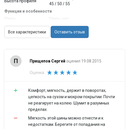
Высота профиля
45 / 50 / 55
Функции и особенности
Шипы
Шипы: нет
Технология
Технология RunFlat: опционально
RunFlat
Все характеристики
Оставить отзыв
Тип рисунка
Тип рисунка протектора:
протектора
асимметричный
Направленный
Направленный протектор: нет
протектор
П
Прищепов Сергей
оценил 19.08.2015
Индекс
Индекс максимальной скорости: V
максимальной
(до 240 км/ч) / W (до 270 км/ч) / Y
Оценка:
скорости
(до 300 км/ч)
Индекс нагрузки
Индекс нагрузки: 83...112
Комфорт, мягкость, держит в поворотах,
Максимальная
Максимальная нагрузка (на одну
цепкость на сухом и мокром покрытии. Почти
нагрузка (на
шину): 478...1120 кг
не реагирует на колею. Шумит в разумных
одну шину)
пределах.
Камерные
Камерные: нет
Мягкость этой шины можно отнести и к
Диагональные
Диагональные: нет
недостаткам. Берегите от попадания на