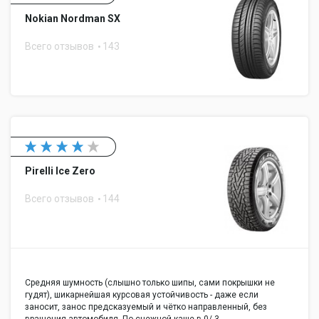
Nokian Nordman SX
Всего отзывов
143
Pirelli Ice Zero
Всего отзывов
144
Средняя шумность (слышно только шипы, сами покрышки не
гудят), шикарнейшая курсовая устойчивость - даже если
заносит, занос предсказуемый и чётко направленный, без
вращения автомобиля. По снежной каше в 0/-3…