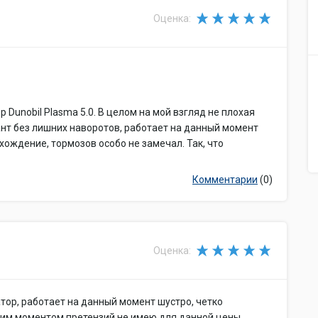
Оценка:
Dunobil Plasma 5.0. В целом на мой взгляд не плохая
т без лишних наворотов, работает на данный момент
хождение, тормозов особо не замечал. Так, что
Комментарии
(0)
Оценка:
атор, работает на данный момент шустро, четко
ким моментом претензий не имею для данной цены