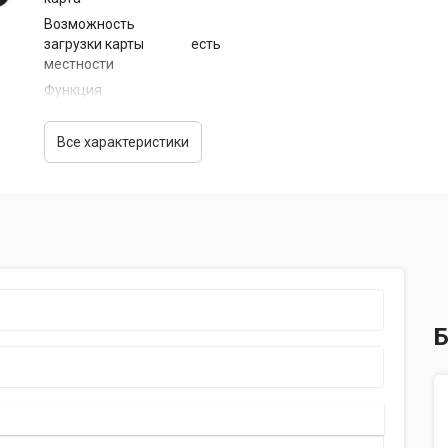
Возможность
загрузки карты
есть
местности
Функция
расчета
есть
маршрута
Все характеристики
Голосовые
есть
сообщения
Звуковая
есть
сигнализация
Экран
Тип экрана
LCD-цветной
Диагональ
5 дюйм.
экрана
Б
Разрешение
480x272 пикс.
экрана
Сенсорный
есть
экран
Подсветка