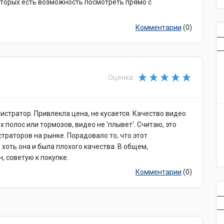
торых есть возможность посмотреть прямо с
Дополнительно
GPS-навигатор, автомобильный держа
Комплектация
USB-кабель, стилус, руководство пол
Комментарии
(0)
программное обеспечение (предустан
Габариты
133x84x11 мм
(ШхВхГ)
Вес
150 г
Оценка:
Особенности
процессор Mstar MSB2531, ARM Cortex-
истратор. Привлекла цена, не кусается. Качество видео
 полос или тормозов, видео не 'плывет'. Считаю, это
раторов на рынке. Порадовало то, что этот
 хоть она и была плохого качества. В общем,
, советую к покупке.
Комментарии
(0)