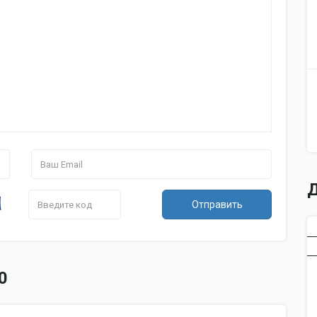
есть
экрана
Характеристики устройства
Частота
800 МГц
процессора
Размер
встроенной
4 Гб
памяти
Размер
оперативной
128 Мб
памяти
Операционная
Windows CE 6.0
система
Д
Тип антенны
внутренняя
Отправить
Функции
Мультимедиа
MP3-плеер, просмотр фото, проигрыв
FM-
есть
трансмиттер
0
Встроенные
есть
игры