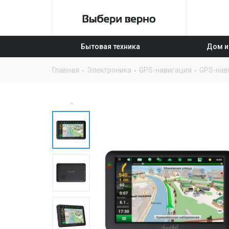
Бытовая техника
Дом и
Главная
Электроника
GPS-навигация
GPS-нав