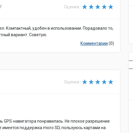
Питание
7
Оценка:
Элементы
собственный Li-Pol
питания
Время работы
2 ч
ел. Компактный, удобен в использовании. Порадовало то,
Емкость
830 мА*час
етный вариант. Советую.
аккумулятора
Комментарии
(0)
Подключение
внешнего
есть
источника
питания (12 В)
Возможность
зарядки
есть
Оценка:
аккумуляторов
Интерфейсы
Подключение
USB
Слот
Micro SD
Разъем для
есть
наушников
дель GPS-навигатора понравилась. Не плохое разрешение
AV-вход
есть
ут имеется поддержка micro SD, пользуюсь картами на