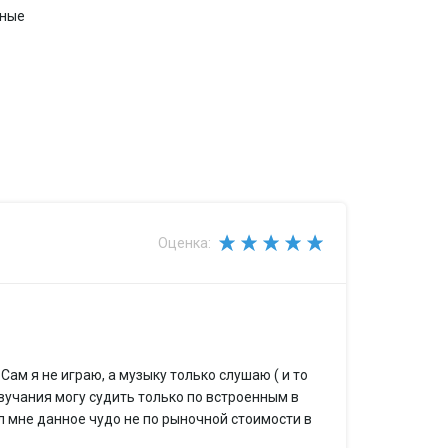
рные
Оценка:
й
2 мм
Сам я не играю, а музыку только слушаю ( и то
звучания могу судить только по встроенным в
л мне данное чудо не по рыночной стоимости в