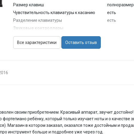
Размер клавиш
полноразме
Чувствительность клавиатуры к касанию
есть
Разделение клавиатуры
есть
Звуковые контроллеры
Педали
встроенные
Все характеристики
Оставить отзыв
Правая (damper) педаль
в комплекте
Левая (una corda) педаль
в комплекте
Средняя (sostenuto) педаль
в комплекте
Конструкция
2016
Корпус
классически
Крышка клавиатуры
есть
Встроенная акустическая система
есть
Мощность встроенного усилителя
2x8 Вт
Размеры (ШxВxГ)
1377x840x43
доволен своим приобретением. Красивый аппарат, звучит достойно! 
Вес
40.5 кг
ено фортепиано ребёнку, который только изучает ноты и о качестве 
Функции
я). Магазин в котором заказал, оказался тоже достойным и прода
Количество тембров
18
ишу про инструмент больше и подробнее уже через год.