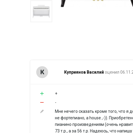
К
Куприянов Василий
оценил 06.11.
+
-
Мне нечего сказать кроме того, что я 
не фортепиано, а house ,-)). Приобрет
пианино произведениям (очень нравитс
73 т.р., а за 56 т.р. Надеюсь, что нап