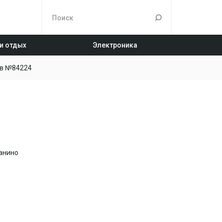
 и отдых
Электроника
в №84224
анино