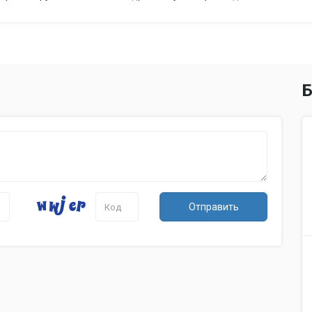
Полифония
256
Автоаккомпанемент
нет
Транспонирование
есть
Метроном
есть
Реверберация
есть
Б
Количество записываемых песен
1, до 2 треко
Разъемы и интерфейсы
Количество выходов на наушники
2
Количество линейных выходов
1
Интерфейс USB type B
есть
Отправить