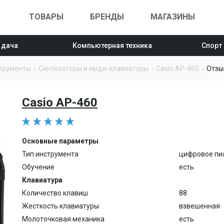
ТОВАРЫ
БРЕНДЫ
МАГАЗИНЫ
 дача
Компьютерная техника
Спорт
трументы
Синтезаторы и миди-клавиатуры
Casio AP-460
Отзы
Casio AP-460
Основные параметры
Тип инструмента
цифровое пи
Обучение
есть
Клавиатура
Количество клавиш
88
Жесткость клавиатуры
взвешенная
Молоточковая механика
есть