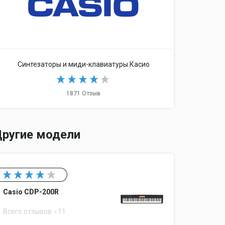
Синтезаторы и миди-клавиатуры Касио
в в каждой
1871 Отзыв
ругие модели
Casio CDP-200R
Всего отзывов
11