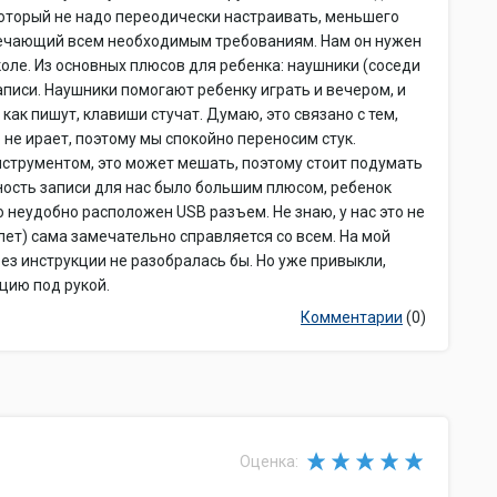
который не надо переодически настраивать, меньшего
твечающий всем необходимым требованиям. Нам он нужен
оле. Из основных плюсов для ребенка: наушники (соседи
аписи. Наушники помогают ребенку играть и вечером, и
как пишут, клавиши стучат. Думаю, это связано с тем,
 не ирает, поэтому мы спокойно переносим стук.
нструментом, это может мешать, поэтому стоит подумать
ность записи для нас было большим плюсом, ребенок
 неудобно расположен USB разъем. Не знаю, у нас это не
лет) сама замечательно справляется со всем. На мой
без инструкции не разобралась бы. Но уже привыкли,
цию под рукой.
Комментарии
(0)
Оценка: