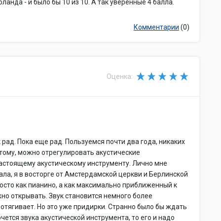
ланда - и было бы 10 из 10. А так уверенные 4 балла.
Комментарии
(0)
Оценка:
рад. Пока еще рад. Пользуемся почти два года, никаких
этому, можно отрегулировать акустические
 настоящему акустическому инструменту. Лично мне
ала, я в восторге от Амстердамской церкви и Берлинской
осто как пианино, а как максимально приближенный к
но открывать. Звук становится немного более
 дотягивает. Но это уже придирки. Странно было бы ждать
очется звука акустической инструмента, то его и надо