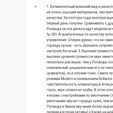
1. Великолепный внешний вид и качест
из очень хороших материалов, смотритс
качества. За полтора года эксплуатаци
первый день покупки. Сравнивать с др
Роланда за эти деньги идут модели из
fp-30). А аналогичные по качеству исп
управление. Сперва думал, что не само
гораздо лучше - есть звуковое сопров
настроек богатый. 3. Высокая громкость
высоких уровнях громкости звук заметн
несколько раз выше, чем у Роланда, ос
нормальный, шедеральным его не наз
сравнится), но и плохим тоже. Самое л
режима Modern и понижением Brillance
чувствительность клавиатуры в этом р
глухо, звук словно из трубы. В этом о
я играю с настройками по умолчанию (т
умолчанию звучит гораздо хуже, чем м
Роланда и Ямахи звучание более выраз
первая и вторая октавы) у Касио на мой