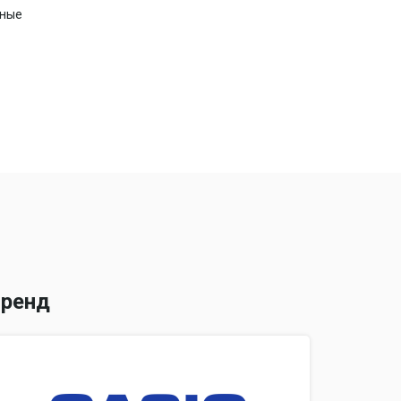
рные
й
ренд
2 мм