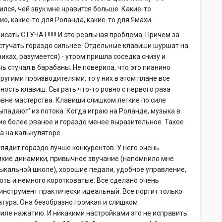
лился, чей звук мне нравится больше. Какие-то
о, какие-то для Роланда, какие-то для Ямахи.
исать СТУЧАТ!!!!!! И это реальная проблема. Причем за
 стучать гораздо сильнее. Отдельные клавиши шуршат на
никах, разумеется) - утром пришла соседка снизу и
чь стучал в барабаны. Не поверила, что это пианино
другими производителями, то у них в этом плане все
ность клавиш. Сыграть что-то ровно с первого раза
ровне мастерства. Клавиши слишком легкие по силе
ыпадают' из потока. Когда играю на Роланде, музыка в
ие более рваное и гораздо менее выразительное. Такое
а на калькуляторе.
глядит гораздо лучше конкурентов. У него очень
мкие динамики, привычное звучание (напомнило мне
зыкальной школе), хорошие педали, удобное управление,
хоть и немного коротковатые. Все сделано очень
 инструмент практически идеальный. Все портит только
иатура. Она безобразно громкая и слишком
иле нажатию. И никакими настройками это не исправить.