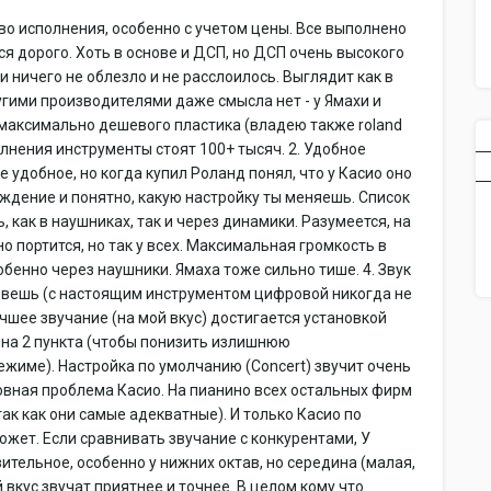
во исполнения, особенно с учетом цены. Все выполнено
я дорого. Хоть в основе и ДСП, но ДСП очень высокого
и ничего не облезло и не расслоилось. Выглядит как в
угими производителями даже смысла нет - у Ямахи и
 максимально дешевого пластика (владею также roland
олнения инструменты стоят 100+ тысяч. 2. Удобное
е удобное, но когда купил Роланд понял, что у Касио оно
ождение и понятно, какую настройку ты меняешь. Список
, как в наушниках, так и через динамики. Разумеется, на
о портится, но так у всех. Максимальная громкость в
обенно через наушники. Ямаха тоже сильно тише. 4. Звук
овешь (с настоящим инструментом цифровой никогда не
учшее звучание (на мой вкус) достигается установкой
 на 2 пункта (чтобы понизить излишнюю
ежиме). Настройка по умолчанию (Concert) звучит очень
сновная проблема Касио. На пианино всех остальных фирм
ак как они самые адекватные). И только Касио по
ожет. Если сравнивать звучание с конкурентами, У
ительное, особенно у нижних октав, но середина (малая,
 вкус звучат приятнее и точнее. В целом кому что