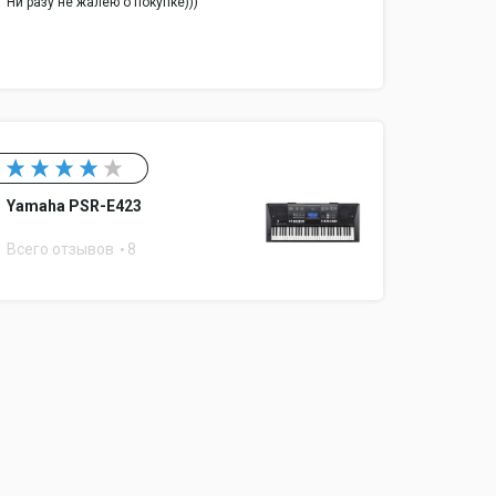
Ни разу не жалею о покупке)))
Yamaha PSR-E423
Всего отзывов
8