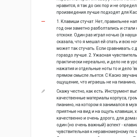
нравится, я так до сих пор и не опреде
произведения лучше подходят для Каси
1. Клавиши стучат. Нет, правильнее нап
год они заметно разболтались и стали
отскоке. Один раз играл ночью (в науш
сказала, что я мешал ей спать и всю но
может так стучать. Если сравнивать с 
гораздо лучше. 2. Ужасная чувствитель
практически нереально, и дело не в у
нажатия и отдельные ноты то и дело 'в
прямом смысле льется. С Касио звучан
ощущение, что играешь не на пианино, 
Скажу честно, как есть. Инструмент вы
качественные материалы корпуса, гро
пианино, на котором я занимался в му
приятные на вид и на ощупь клавиши, 
качественно и очень дорого, для дома
один (но очень важный) аспект - клав
чувствительная к неравномерному по с