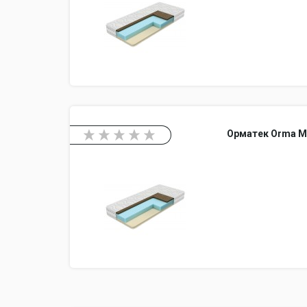
Орматек Orma M