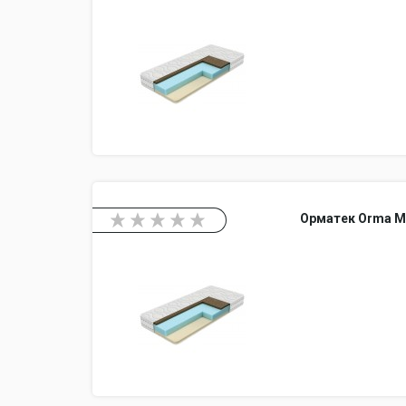
Орматек Orma M