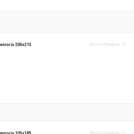
Всего отзывов
0
emorix 205x215
Всего отзывов
0
emorix 105x185