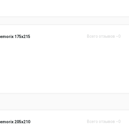
Всего отзывов
0
emorix 175x215
Всего отзывов
0
emorix 205x210