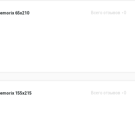
Всего отзывов
0
emorix 65x210
Всего отзывов
0
emorix 155x215