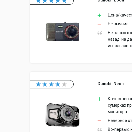
Dunobil Zoom
Цена/качес
Не выявил.
Не плохого 
назад, на д
использован
Dunobil Neon
Качественны
сумерках пр
монитора.
Неверное от
Во-первых, 