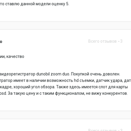
что ставлю данной модели оценку 5.
Всего отзывов
3
uo
ии, качество
 видеорегистратор dunobil zoom duo. Покупкой очень доволен.
ратор имеет в наличии возможность hd съемки, датчик удара, да
кадре, хороший угол обзора. Также здесь имеется слот для карты
osd. За такую цену и с таким функционалом, не вижу конкурентов.
Всего отзывов
3