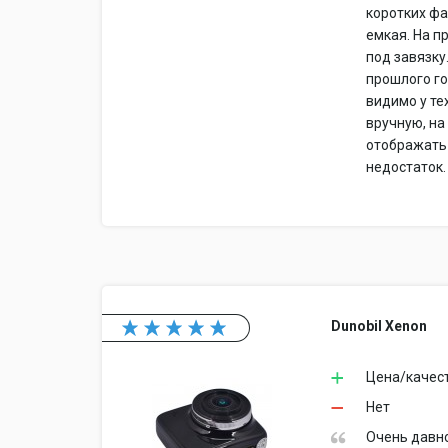
коротких фа
емкая. На п
под завязку
прошлого год
видимо у те
вручную, на
отображать 
недостаток.
Dunobil Xenon
Цена/качес
Нет
Очень давно