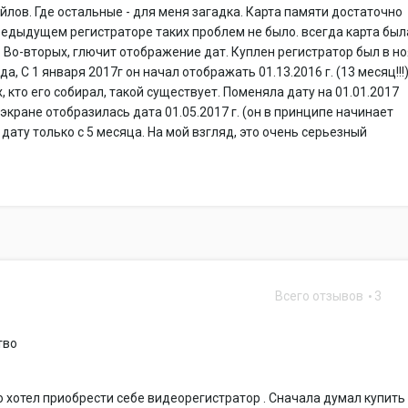
йлов. Где остальные - для меня загадка. Карта памяти достаточно
редыдущем регистраторе таких проблем не было. всегда карта был
. Во-вторых, глючит отображение дат. Куплен регистратор был в н
а, С 1 января 2017г он начал отображать 01.13.2016 г. (13 месяц!!!)
х, кто его собирал, такой существует. Поменяла дату на 01.01.2017
 экране отобразилась дата 01.05.2017 г. (он в принципе начинает
дату только с 5 месяца. На мой взгляд, это очень серьезный
Всего отзывов
3
тво
 хотел приобрести себе видеорегистратор . Сначала думал купить