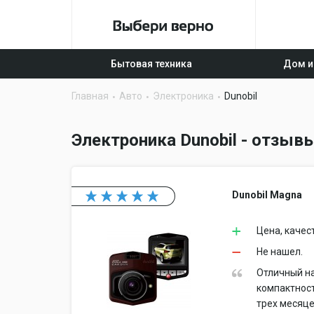
Бытовая техника
Дом и
Главная
Авто
Электроника
Dunobil
Электроника Dunobil - отзыв
Dunobil Magna
Цена, качес
Не нашел.
Отличный на
компактност
трех месяце