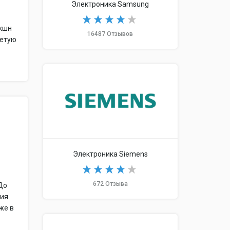
Электроника Samsung
экшн
16487 Отзывов
ветую
Электроника Siemens
672 Отзыва
 До
ция
же в