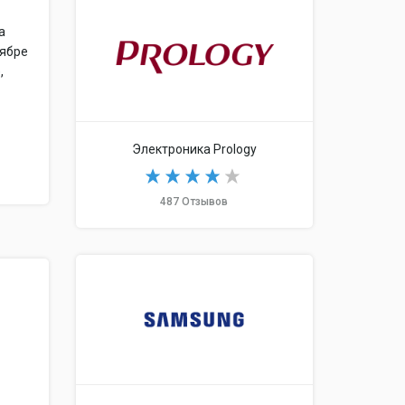
а
оябре
,
Электроника Prology
487 Отзывов