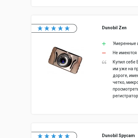
Dunobil Zen
Умеренные ц
Не имеются
Купил себе 
им уже на п
дороге, име
четко, микр
просмотреть
регистратор
Dunobil Spycam