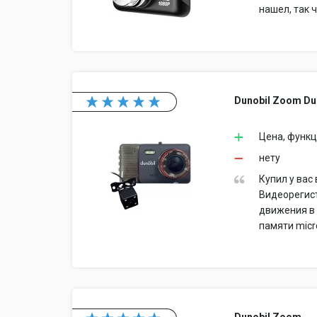
нашел, так 
Dunobil Zoom D
Цена, функц
нету
Купил у вас
Видеорегист
движения в 
памяти micr