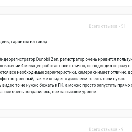
Всего отзывов
51
ены, гарантия на товар
Видеорегистратор Dunobil Zen, регистратор очень нравится пользу
ротяжении 4 месяцев работает все отлично, не подводил не разу в
ются все необходимые характеристики, камера снимает отлично, в
офон встроенный, так же он идет с дисплеем то есть если нужно
 видео то не нужно бежать к ПК, а можно просто запустить прямо 
а, все очень понравилось, все на высшем уровне.
Всего отзывов
9