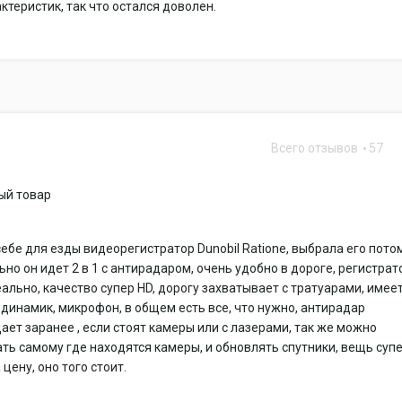
ктеристик, так что остался доволен.
Всего отзывов
57
ый товар
ебе для езды видеорегистратор Dunobil Ratione, выбрала его пото
ьно он идет 2 в 1 с антирадаром, очень удобно в дороге, регистрат
ально, качество супер HD, дорогу захватывает с тратуарами, имее
динамик, микрофон, в общем есть все, что нужно, антирадар
ет заранее , если стоят камеры или с лазерами, так же можно
ть самому где находятся камеры, и обновлять спутники, вещь супе
цену, оно того стоит.