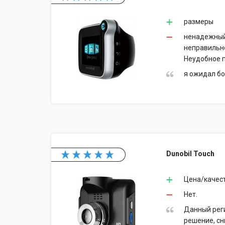
размеры
ненадежный 
неправильн
Неудобное 
я ожидал бо
Dunobil Touch
Цена/качест
Нет.
Данный реги
решение, сн