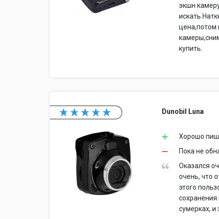
экшн камеру
искать.Натк
цена,потом 
камеры,сним
купить.
Dunobil Luna
Хорошо пиш
Пока не обн
Оказался оч
очень, что 
этого поль
сохранения 
сумерках, и