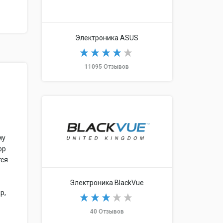
Электроника ASUS
11095 Отзывов
му
ор
тся
Электроника BlackVue
р,
40 Отзывов