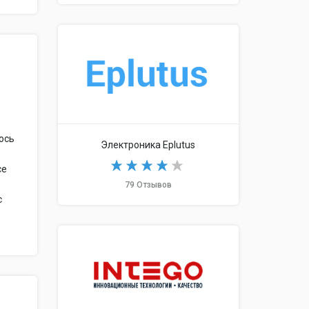
юсь
Электроника Eplutus
се
79 Отзывов
с