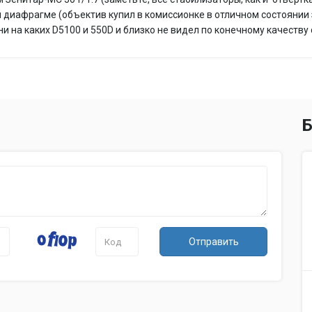
диафрагме (объектив купил в комиссионке в отличном состоянии 
Время работы таймера
2, 10 c
 ни на каких D5100 и 550D и близко не видел по конечному качеству
Формат кадра (фотосъемка)
3:2, 16:9
Видоискатель и ЖК-экран
Видоискатель
электронный
Использование экрана в качестве
есть
видоискателя
Поле зрения видоискателя
100%
Б
Число пикселов видоискателя
1440000
ЖК-экран
921600 точек, 3
Тип ЖК-экрана
поворотный
Экспозиция
Выдержка X-Sync
1/100 c
Ручная настройка выдержки и
есть
Отправить
диафрагмы
Автоматическая обработка
с приоритетом 
экспозиции
Экспокоррекция
+/- 2 EV с шагом