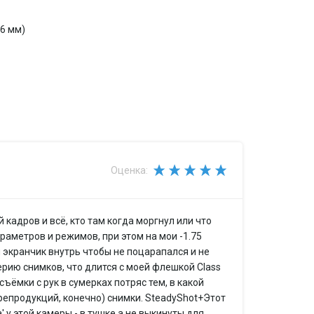
.6 мм)
uto ISO
00
Оценка:
 ручная установка, из списка, брекетинг
10 м, подавление эффекта красных глаз, башмак,
ADI-TTL
кадров и всё, кто там когда моргнул или что
виг матрицы
аметров и режимов, при этом на мои -1.75
й экранчик внутрь чтобы не поцарапался и не
рию снимков, что длится с моей флешкой Class
съёмки с рук в сумерках потряс тем, в какой
 для RAW
епродукций, конечно) снимки. SteadyShot+Этот
' у этой камеры - в тушке а не выкинуты для