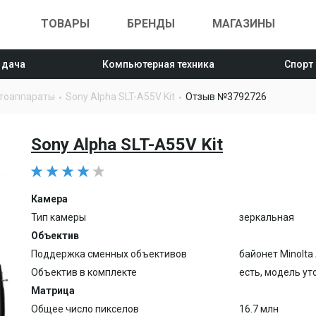
ТОВАРЫ
БРЕНДЫ
МАГАЗИНЫ
 дача
Компьютерная техника
Спорт
тоаппараты
Sony Alpha SLT-A55V Kit
Отзыв №3792726
Sony Alpha SLT-A55V Kit
Камера
Тип камеры
зеркальная
Объектив
Поддержка сменных объективов
байонет Minolta
Объектив в комплекте
есть, модель ут
Матрица
Общее число пикселов
16.7 млн