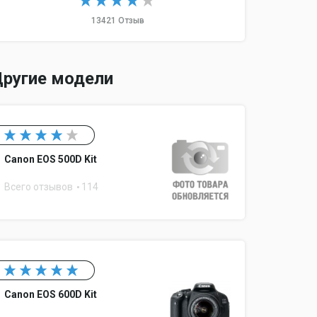
центровзвешенный, точечный
13421 Отзыв
ругие модели
 Memory Stick Pro Duo, Memory Stick PRO-HG Duo
Canon EOS 500D Kit
ео, HDMI, разъем для пульта ДУ
Всего отзывов
114
ый
й
4
Canon EOS 600D Kit
G4