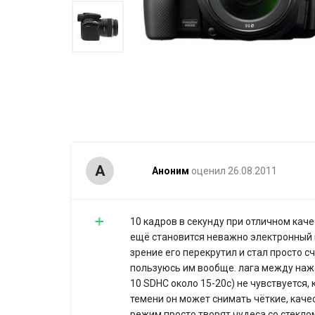
А
Аноним
оценил 26.08.2011
10 кадров в секунду при отличном кач
ещё становится неважно электронный 
зрение его перекрутил и стал просто 
пользуюсь им вообще. лага между нажа
10 SDHC около 15-20с) не чувствуется, 
темени он может снимать чёткие, кач
режим просто творят чудеса со стеклом 