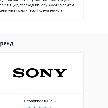
за 2 тыщи р, переходник Sony-A/M42 в другом
 снимков в практически полной темноте.
ренд
 дюйма
затвора, с приоритетом диафрагмы
Фотоаппараты Сони
 1/3 ступени