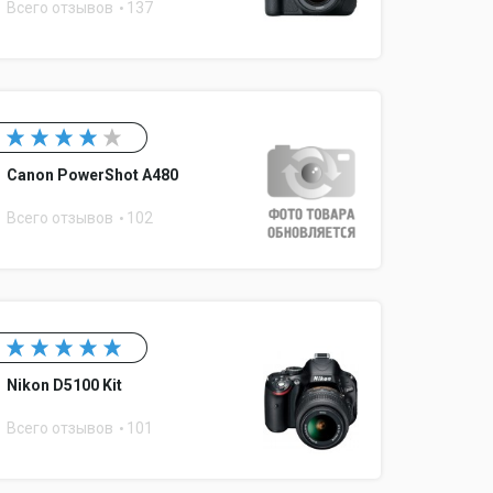
Всего отзывов
137
 при разрешении 1920x1080
Canon PowerShot A480
штатива, дистанционное управление, GPS,
Всего отзывов
102
ции, cъемка HDR
без объектива
ентов питания
Nikon D5100 Kit
Всего отзывов
101