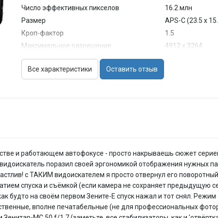
Число эффективных пикселов
16.2 млн
Размер
APS-C (23.5 x 15
Кроп-фактор
1.5
Максимальное разрешение
4912 x 3264
Тип матрицы
CMOS
Все характеристики
Оставить отзыв
Чувствительность
100 - 1600 ISO, A
Расширенные значения ISO
ISO6400, ISO128
Функция очистки матрицы
есть
Функциональные возможности
Баланс белого
автоматический,
встроенная, до 
Вспышка
синхроконтакт, 
естве и работающем автофокусе - просто накрываешь сюжет серией 
Стабилизатор изображения
оптический, сд
видоискатель поразил своей эргономикой отображения нужных пар
(фотосъемка)
счастлив! с ТАКИМ видоискателем я просто отвернул его поворотны
Режимы съемки
тием спуска и съёмкой (если камера не сохраняет предыдущую се
Скорость съемки
10 кадр./сек
как будто на своём первом Зените-Е спуск нажал и тот снял. Режим 
Максимальная серия снимков
35 для JPEG, 20
ественные, вполне печатабельные (не для профессиональных фотор
Таймер
есть
Зенитар-МС 50 f/1.7 (заметьте, все стабилизаторы, как и 'отвёртка