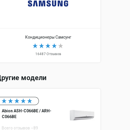
фильтр, возможность регулировки направления
а, система против образования льда, функция
Кондиционеры Самсунг
троек
16487 Отзывов
ругие модели
Abion ASH-C066BE / ARH-
C066BE
Всего отзывов
89