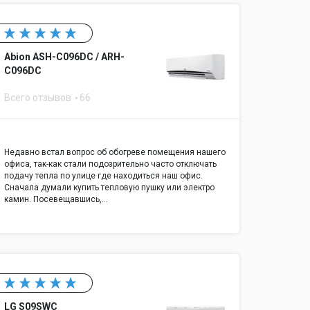
Abion ASH-C096DC / ARH-
C096DC
Всего отзывов
66
Недавно встал вопрос об обогреве помещения нашего
офиса, так-как стали подозрительно часто отключать
подачу тепла по улице где находиться наш офис.
Сначала думали купить тепловую пушку или электро
камин. Посевещавшись,…
LG S09SWC