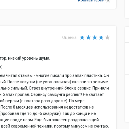
Комментарии
(0)
Оценка:
тор, низкий уровень шума.
о)
ем читал отзывы - многие писали про запах пластика. Он
ый. После покупки (не устанавливая) включил в режиме
ельно сильный. Отвез внутренний блок в сервис. Приняли
и. Запах пропал. Сервису самсунга респект! Не хватает
ой версии (в полтора раза дороже). По мере
 После 8 месяцев использования недостатков не
пробовал где то до -5 снаружи). Так до конца и не
ункции вроде норм. Еще был заклеен раздражающий
а всей современной техники, поэтому минусом не считаю.