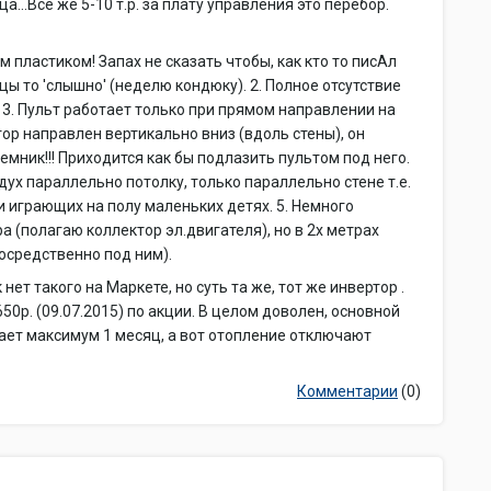
а...Все же 5-10 т.р. за плату управления это перебор.
м пластиком! Запах не сказать чтобы, как кто то писАл
ицы то 'слышно' (неделю кондюку). 2. Полное отсутствие
 3. Пульт работает только при прямом направлении на
тор направлен вертикально вниз (вдоль стены), он
ник!!! Приходится как бы подлазить пультом под него.
дух параллельно потолку, только параллельно стене т.е.
и играющих на полу маленьких детях. 5. Немного
а (полагаю коллектор эл.двигателя), но в 2х метрах
посредственно под ним).
ет такого на Маркете, но суть та же, тот же инвертор .
50р. (09.07.2015) по акции. В целом доволен, основной
ывает максимум 1 месяц, а вот отопление отключают
Комментарии
(0)