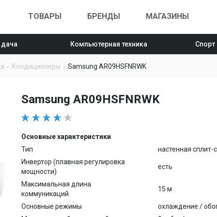
ТОВАРЫ
БРЕНДЫ
МАГАЗИНЫ
 дача
Компьютерная техника
Спорт
ка
Кондиционеры
Samsung AR09HSFNRWK
Samsung AR09HSFNRWK
Основные характеристики
Тип
настенная сплит-
Инвертор (плавная регулировка
есть
мощности)
Максимальная длина
15 м
коммуникаций
Основные режимы
охлаждение / обо