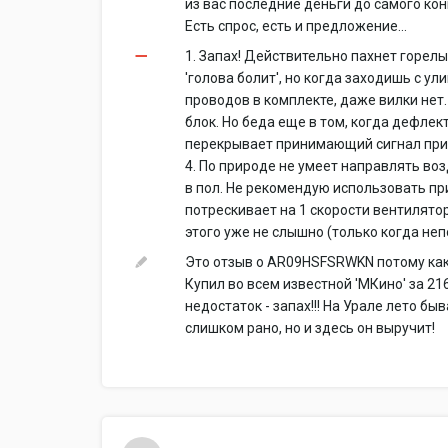
из вас последние деньги до самого конц
Есть спрос, есть и предложение...
1. Запах! Действительно пахнет горелы
'голова болит', но когда заходишь с ул
проводов в комплекте, даже вилки нет.
блок. Но беда еще в том, когда дефлек
перекрывает принимающий сигнал прием
4. По природе не умеет направлять воз
в пол. Не рекомендую использовать пр
потрескивает на 1 скорости вентилятор
этого уже не слышно (только когда не
Это отзыв о AR09HSFSRWKN потому как н
Купил во всем известной 'МКино' за 216
недостаток - запах!!! На Урале лето б
слишком рано, но и здесь он выручит!