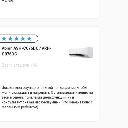
жалею
Abion ASH-C076DC / ARH-
C076DC
Всего отзывов
66
Искала многофункциональный кондиционер, чтобы
мог и охлаждать и нагревать. Остановилась именно на
этой модели, привлекла цена,функции, ну и
консультант сказал что бесшумный (что очень важно с
маленьким ребенком).…