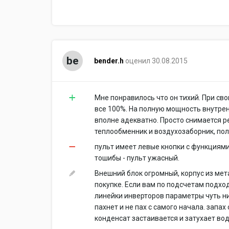
be
bender.h
оценил 30.08.2015
Мне понравилось что он тихий. При сво
все 100%. На полную мощность внутрен
вполне адекватно. Просто снимается р
теплообменник и воздухозаборник, по
пульт имеет левые кнопки с функциями,
тошибы - пульт ужасный.
Внешний блок огромный, корпус из мета
покупке. Если вам по подсчетам подход
линейки инверторов параметры чуть ни
пахнет и не пах с самого начала. запа
конденсат застаивается и затухает вод