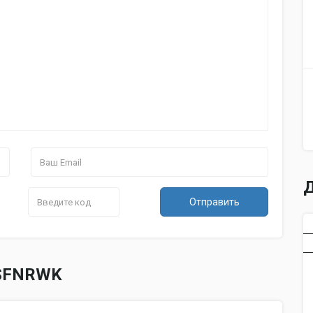
Фаза
однофазный
Фильтры тонкой очистки воздуха
есть
Регулировка скорости вращения
есть
вентилятора
дезодорирующий 
Другие функции и особенности
воздушного поток
запоминания нас
Минимальная температура для
эксплуатации кондиционера в
-10 °С
режиме охлаждения
Минимальная температура для
эксплуатации кондиционера в
-15 °С
Д
режиме обогрева
Отправить
Габариты
Внутреннего блока сплит-системы
или мобильного кондиционера
75x25x24.2 см
(ШxВxГ)
HSFNRWK
Наружного блока сплит-системы
или оконного кондиционера
72x54.8x26.5 см
(ШxВxГ)