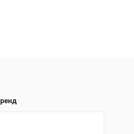
 (без охлаждения и обогрева), автоматическое
ературы, самодиагностика неисправностей
ренд