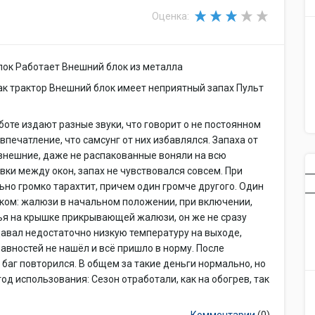
Оценка:
лок Работает Внешний блок из металла
ак трактор Внешний блок имеет неприятный запах Пульт
боте издают разные звуки, что говорит о не постоянном
 впечатление, что самсунг от них избавлялся. Запаха от
 внешние, даже не распакованные воняли на всю
овки между окон, запах не чувствовался совсем. При
ьно громко тарахтит, причем один громче другого. Один
аком: жалюзи в начальном положении, при включении,
тья на крышке прикрывающей жалюзи, он же не сразу
давал недостаточно низкую температуру на выходе,
авностей не нашёл и всё пришло в норму. После
 баг повторился. В общем за такие деньги нормально, но
од использования: Сезон отработали, как на обогрев, так