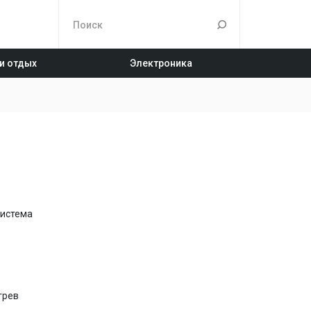
 и отдых
Электроника
система
грев