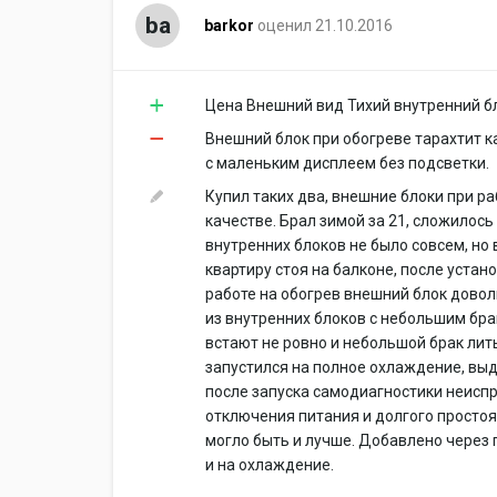
ba
barkor
оценил 21.10.2016
Цена Внешний вид Тихий внутренний б
Внешний блок при обогреве тарахтит к
с маленьким дисплеем без подсветки.
Купил таких два, внешние блоки при ра
качестве. Брал зимой за 21, сложилось
внутренних блоков не было совсем, но
квартиру стоя на балконе, после устан
работе на обогрев внешний блок довол
из внутренних блоков с небольшим бр
встают не ровно и небольшой брак ли
запустился на полное охлаждение, вы
после запуска самодиагностики неиспр
отключения питания и долгого простоя
могло быть и лучше. Добавлено через г
и на охлаждение.