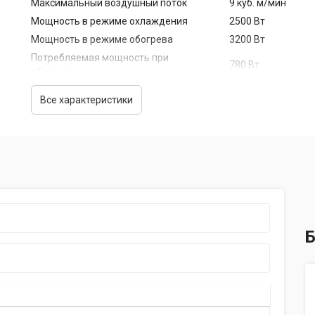
Максимальный воздушный поток
9 куб. м/мин
Мощность в режиме охлаждения
2500 Вт
Мощность в режиме обогрева
3200 Вт
Потребляемая мощность при
780 Вт
обогреве
Потребляемая мощность при
610 Вт
Все характеристики
охлаждении
Режим приточной вентиляции
нет
режим вентиляции
Дополнительные режимы
поддержание темп
Режим осушения
есть, до 0.8 л/ч
Управление
Пульт дистанционного управления
есть
Таймер включения/выключения
есть
Б
Особенности
Уровень шума внутреннего блока
19 дБ / 36 дБ
(мин/макс)
Тип хладагента
R 410A