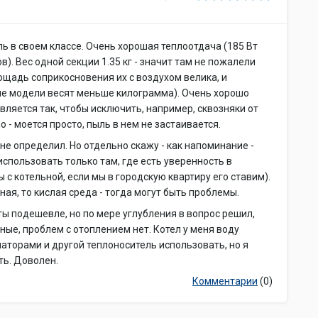
ль в своем классе. Очень хорошая теплоотдача (185 Вт
). Вес одной секции 1.35 кг - значит там не пожалели
лощадь соприкосновения их с воздухом велика, и
ые модели весят меньше килограмма). Очень хорошо
вляется так, чтобы исключить, например, сквозняки от
 - моется просто, пыль в нем не застаивается.
не определил. Но отдельно скажу - как напоминание -
пользовать только там, где есть уверенность в
ы с котельной, если мы в городскую квартиру его ставим).
ная, то кислая среда - тогда могут быть проблемы.
ты подешевле, но по мере углубления в вопрос решил,
ные, проблем с отоплением нет. Котел у меня воду
иаторами и другой теплоноситель использовать, но я
ть. Доволен.
Комментарии
(0)