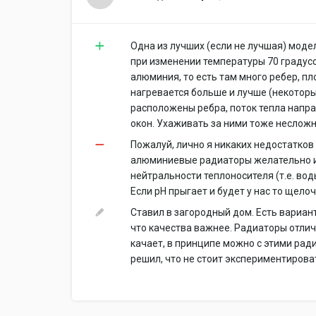
Одна из лучших (если не лучшая) моде
при изменении температуры 70 градусов
алюминия, то есть там много ребер, п
нагревается больше и лучше (некотор
расположены ребра, поток тепла напра
окон. Ухаживать за ними тоже несложно
Пожалуй, лично я никаких недостатков 
алюминиевые радиаторы желательно ис
нейтральности теплоносителя (т.е. вод
Если pH прыгает и будет у нас то щелоч
Ставил в загородный дом. Есть вариан
что качества важнее. Радиаторы отлич
качает, в принципе можно с этими рад
решил, что не стоит экспериментирова