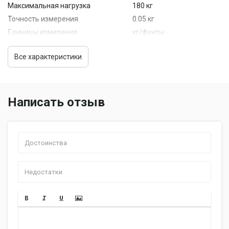
Максимальная нагрузка
180 кг
Точность измерения
0.05 кг
Единицы измерения
кг/фунты
Автоматическое включение
есть
Все характеристики
Автоматическое выключение
есть
Светящиеся символы дисплея
есть
Дополнительная информация
индикатор перегрузки
Написать отзыв