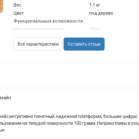
Вес
1.1 кг
Цвет
под дерево
Функциональные возможности
Максимальная нагрузка
180 кг
Точность измерения
0.1 кг
Все характеристики
Оставить отзыв
Единицы измерения
кг
Автоматическое включение
есть
Автоматическое выключение
есть
Светящиеся символы дисплея
есть
Дополнительная информация
индикация перегрузки,
изайн.
рфейс интуитивно понятный, надежная платформа, большие цифры
льзовании на твердой поверхности 100 грамм. Неприхотливы в ух
ые.