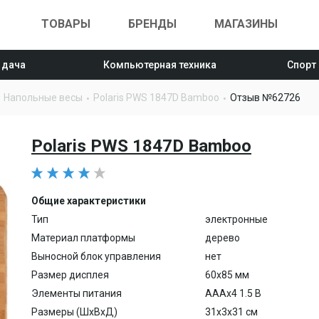
ТОВАРЫ
БРЕНДЫ
МАГАЗИНЫ
 дача
Компьютерная техника
Спорт
Напольные весы
Polaris PWS 1847D Bamboo
Отзыв №62726
Polaris PWS 1847D Bamboo
Общие характеристики
Тип
электронные
Материал платформы
дерево
Выносной блок управления
нет
Размер дисплея
60х85 мм
Элементы питания
AAAx4 1.5 В
Размеры (ШхВхД)
31x3x31 см