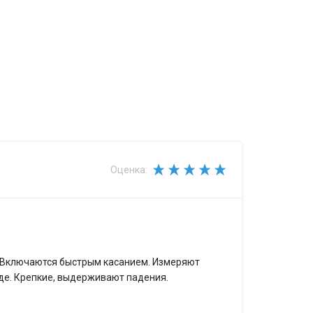
Оценка:
 индикация разрядки батарей
. Включаются быстрым касанием. Измеряют
оде. Крепкие, выдерживают падения.