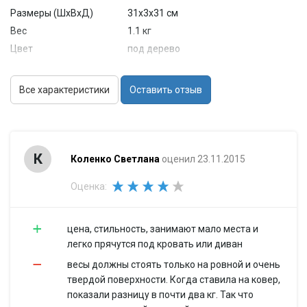
Размеры (ШхВхД)
31x3x31 см
Вес
1.1 кг
Цвет
под дерево
Функциональные возможности
Максимальная
Все характеристики
Оставить отзыв
180 кг
нагрузка
Точность
0.1 кг
измерения
Единицы
кг
К
Коленко Светлана
оценил 23.11.2015
измерения
Автоматическое
есть
Оценка:
включение
Автоматическое
есть
выключение
цена, стильность, занимают мало места и
Светящиеся
легко прячутся под кровать или диван
есть
символы дисплея
весы должны стоять только на ровной и очень
Дополнительная
индикация перегрузки,
твердой поверхности. Когда ставила на ковер,
информация
индикация разрядки батарей
показали разницу в почти два кг. Так что