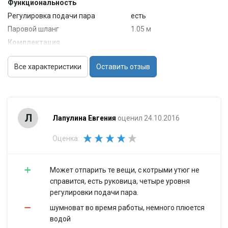
Функциональность
Регулировка подачи пара
есть
Паровой шланг
1.05 м
Комплектация
Телескопическая стойка
есть
Все характеристики
Оставить отзыв
Насадки
насадка-щетка
Съемный резервуар для воды
есть
Особенности
Габариты (ВхШхГ)
162x29x29.5 см
Л
Лапулина Евгения
оценил 24.10.2016
Вес
2.95 кг
Длина сетевого шнура
1.8 м
Оценка:
Может отпарить те вещи, с котрыми утюг не
справится, есть руковица, четыре уровня
регулировки подачи пара.
шумноват во время работы, немного плюется
водой