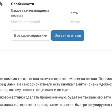
Особенности
Самозатачивающиеся
есть
лезвия
Материал лезвий
титан
Число установок длины
400
Количество насадок
3
Все характеристики
Оставить отзыв
Дополнительная
турборежим, функция за
информация
гребня
Возможности стрижки
Длина стрижки
0.50 - 42 мм
Настройка длины стрижки
регулятором и сменой н
Ширина ножа
41 мм
е помимо того, что она отлично стрижет. Машинка легкая. Огромн
ред Вами. На сенсорной панели есть кнопка памяти - очень удобно
ная, потому волосы не цепляет и не жует.
ковой вставки сделать прорезиненную. будет не так красиво зато
 машинка, стрижет хорошо, чистится легко. быстро регулируется