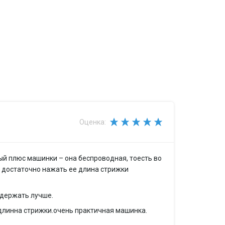
поминания 3 установок длины для каждого
Оценка:
асадок
ый плюс машинки – она беспроводная, тоесть во
: достаточно нажать ее длина стрижки
 держать лучше.
 длинна стрижки.очень практичная машинка.