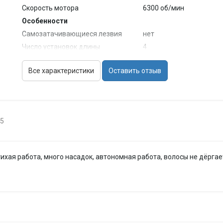
Скорость мотора
6300 об/мин
Особенности
Самозатачивающиеся лезвия
нет
Число установок длины
4
Количество насадок
2
Все характеристики
Оставить отзыв
Стрижка бороды
нет
Влажная очистка
нет
Дополнительная информация
масло, расческа
Возможности стрижки
15
Длина стрижки
3 - 12 мм
Настройка длины стрижки
сменой насадок
тихая работа, много насадок, автономная работа, волосы не дёргае