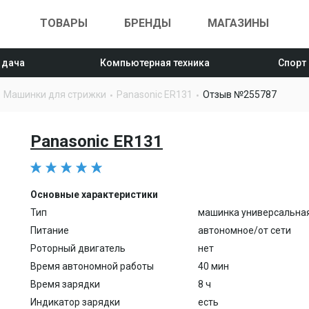
ТОВАРЫ
БРЕНДЫ
МАГАЗИНЫ
 дача
Компьютерная техника
Спорт
Машинки для стрижки
Panasonic ER131
Отзыв №255787
Panasonic ER131
Основные характеристики
Тип
машинка универсальна
Питание
автономное/от сети
Роторный двигатель
нет
Время автономной работы
40 мин
Время зарядки
8 ч
Индикатор зарядки
есть