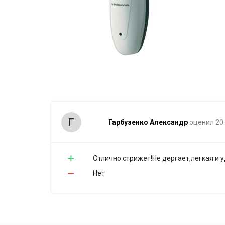
Г
Гарбузенко Александр
оценил 20
Отлично стрижет!Не дергает,легкая и 
Нет