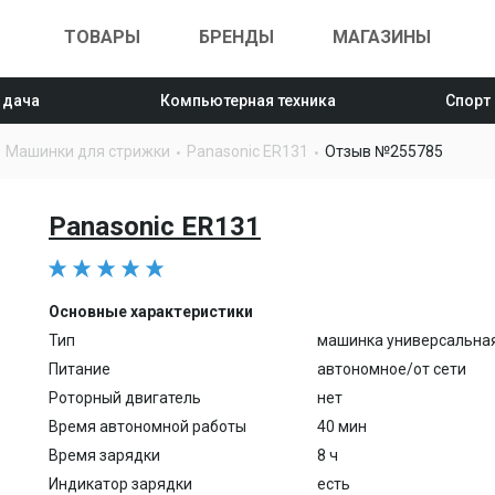
ТОВАРЫ
БРЕНДЫ
МАГАЗИНЫ
 дача
Компьютерная техника
Спорт
Машинки для стрижки
Panasonic ER131
Отзыв №255785
Panasonic ER131
Основные характеристики
Тип
машинка универсальна
Питание
автономное/от сети
Роторный двигатель
нет
Время автономной работы
40 мин
Время зарядки
8 ч
Индикатор зарядки
есть