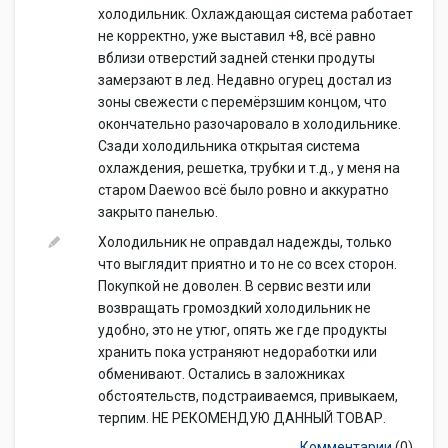
холодильник. Охлаждающая система работает
не корректно, уже выставил +8, всё равно
вблизи отверстий задней стенки продуты
замерзают в лед. Недавно огурец достал из
зоны свежести с перемёрзшим концом, что
окончательно разочаровало в холодильнике.
Сзади холодильника открытая система
охлаждения, решетка, трубки и т.д., у меня на
старом Daewoo всё было ровно и аккуратно
закрыто панелью.
Холодильник не оправдал надежды, только
что выглядит приятно и то не со всех сторон.
Покупкой не доволен. В сервис везти или
возвращать громоздкий холодильник не
удобно, это не утюг, опять же где продукты
хранить пока устраняют недоработки или
обменивают. Остались в заложниках
обстоятельств, подстраиваемся, привыкаем,
терпим. НЕ РЕКОМЕНДУЮ ДАННЫЙ ТОВАР.
Комментарии
(0)