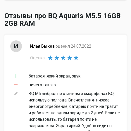
Объем встроенной
16 Гб
памяти
Отзывы про BQ Aquaris M5.5 16GB
Объем доступной
2GB RAM
11.80 Гб
пользователю памяти
Объем оперативной
2 Гб
памяти
И
Илья Быков
оценил 24.07.2022
Слот для карт памяти
есть, объемом до 64 Гб
Питание
Оценка:
Тип аккумулятора
Li-polymer
Емкость аккумулятора
3620 мА⋅ч
батарея, яркий экран, звук
Тип разъема для
micro-USB
зарядки
ничего такого
Другие функции
BQ M5 выбрал по отзывам о смартфонах BQ,
Громкая связь
использую полгода. Впечатления- низкое
есть
(встроенный динамик)
энергопотребление, батарею почти не тратит
голосовой набор, голосовое
и работает на одном заряде до 2 дней. Если не
Управление
управление
использовать, то батарея почти не
Режим полета
есть
разряжается. Экран яркий. Удобно сидит в