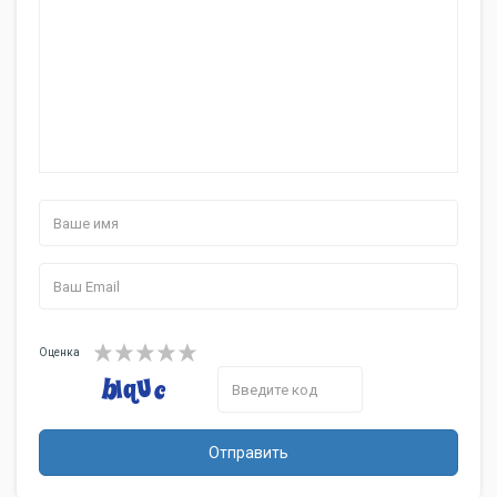
Запись видеороликов
есть
Макс. разрешение видео
1920x1080
Фронтальная камера
есть, 5 млн пикс.
Аудио
MP3, FM-радио
Разъем для наушников
3.5 мм
Связь
GSM 900/1800/1900, 3G, 4G
Стандарт
LTE
Поддержка диапазонов
800, 1800, 2100, 2600 МГц
LTE
Wi-Fi 802.11n, Bluetooth 4.0,
Интерфейсы
USB, NFC
Спутниковая навигация
GPS/ГЛОНАСС
Оценка
Память и процессор
Qualcomm Snapdragon 615
Процессор
MSM8939, 1500 МГц
Количество ядер
Отправить
8
процессора
Видеопроцессор
Adreno 405