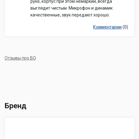
руке, корпус при этом немаркий, всегда
освещенности,
выглядит чистым. Микрофон и динамик
Датчики
приближения, гироскоп,
компас
качественные, звук передают хорошо.
Фонарик
есть
Комментарии
(0)
USB-host
есть
Дополнительная информация
смартфон, кабель Micro-
Комплектация
USB->USB
Отзывы про BQ
Бренд