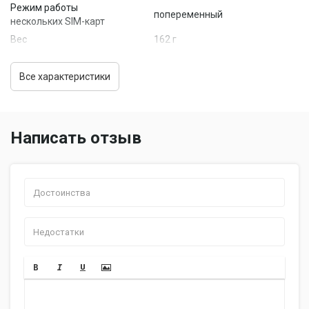
Режим работы
попеременный
нескольких SIM-карт
Вес
162 г
Размеры (ШxВxТ)
75.5x151.8x8.5 мм
Экран
Все характеристики
Тип экрана
цветной, сенсорный
Тип сенсорного экрана
мультитач, емкостный
Диагональ
5.5 дюйм.
Написать отзыв
Размер изображения
1920x1080
Число пикселей на дюйм
401
(PPI)
Автоматический
есть
поворот экрана
Мультимедийные возможности
13 млн пикс., светодиодная
Фотокамера
вспышка
Функции камеры
автофокус
Диафрагма
F/2