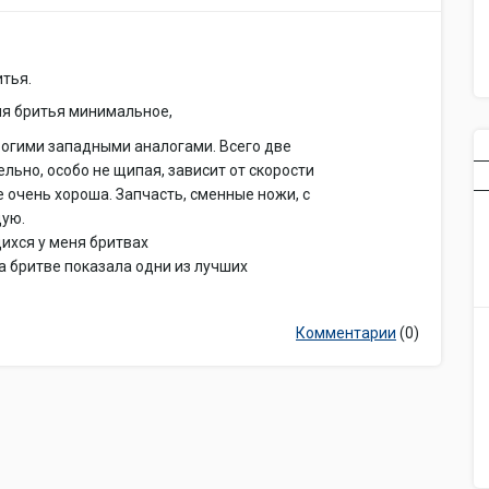
итья.
емя бритья минимальное,
рогими западными аналогами. Всего две
ельно, особо не щипая, зависит от скорости
 очень хороша. Запчасть, сменные ножи, с
дую.
ихся у меня бритвах
а бритве показала одни из лучших
Комментарии
(0)