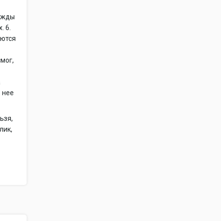
важды
. 6.
аются
мог,
а
о нее
ьзя,
лик,