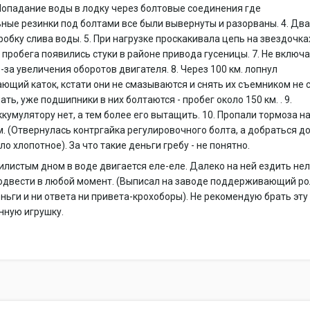
 Попадание воды в лодку через болтовые соединения где
ные резинки под болтами все были вывернуты и разорваны. 4. Д
обку слива воды. 5. При нагрузке проскакивала цепь на звездочках
. пробега появились стуки в районе привода гусеницы. 7. Не включ
-за увеличения оборотов двигателя. 8. Через 100 км. лопнул
щий каток, кстати они не смазываются и снять их съемником не с
ать, уже подшипники в них болтаются - пробег около 150 км. . 9.
ккумулятору нет, а тем более его вытащить. 10. Пропали тормоза н
м. (Отвернулась контргайка регулировочного болта, а добраться д
ло хлопотное). За что такие деньги гребу - не понятно.
 илистым дном в воде двигается еле-еле. Далеко на ней ездить нел
подвести в любой момент. (Выписал на заводе поддерживающий ро
ньги и ни ответа ни привета-крохоборы). Не рекомендую брать эту
нную игрушку.