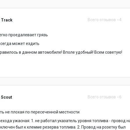
Всего отзывов
4
 Track
егко проедалевает грязь
всегда может ездить
равилось в данном автомобиле! Вполе удобный! Всем советую!
Всего отзывов
6
 Scout
ь не плохая по пересеченной местности
ехода ужасная: 1. не работал указатель уровня топлива - провод н
ключен был к клемме резерва топлива. 2. Провод на розетку был