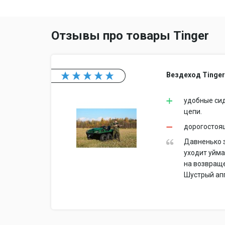
стремление обеспечит
Получение обратной с
Отзывы про товары Tinger
производимой под бре
показывает практика,
активного отдыха.
Вездеход Tinger
Компании TINGER прис
требованиям ГОСТ Р И
удобные сид
цепи.
дорогостоя
Давненько 
уходит уйма
на возвраще
Шустрый апп