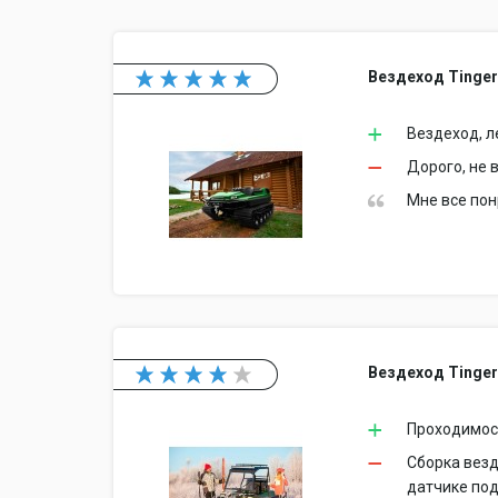
Вездеход Tinger
Вездеход, л
Дорого, не 
Мне все пон
Вездеход Tinger
Проходимост
Сборка везд
датчике под