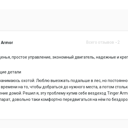
ь качественный сервис и двухстороннее взаимодействие с клиент
вязи – один из наиболее важных аспектов нашей деятельности. Мн
ндом TINGER - это результат мнений, пожеланий и рекомендаций н
 наша техника действительно востребована и любима охотниками,
Всего отзывов
2
 Armor
воен международный сертификат соответствия системы менеджмен
СО 9001-2015.
енья, простое управление, экономный двигатель, надежные и кре
щие детали
занимаюсь охотой. Люблю выезжать подальше в лес, но постоянно
 времени на то, чтобы добраться до нужного места, а потом столь
ние домой. Решил я, эту проблему купив себе вездеход Tinger Arm
арат, довольно таки комфортно передвигаться на нём по бездор