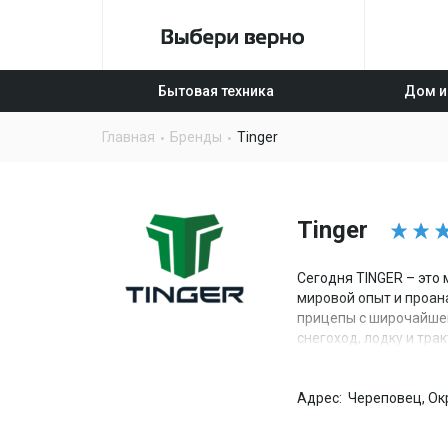
Бытовая техника
Дом и
Главная
Бренды
Tinger
Tinger
Сегодня TINGER – это
мировой опыт и проан
прицепы с широчайшей
снегоход, лодку и тра
Tinger — это пример, 
разработкам отечеств
Адрес:
Череповец, Окр
Мы постоянно наращив
10 авторизированных 