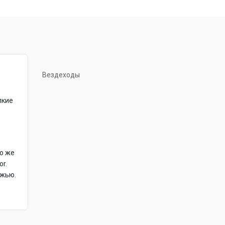
ами.
огие разработки и нововведения для продукции,
аших клиентов. И результат впечатляющий, как
 рыболовами, любителями экстремального и
Вездеходы
та качества вездеходной техники. Соответствует
пкие
ко же
or.
ожью.