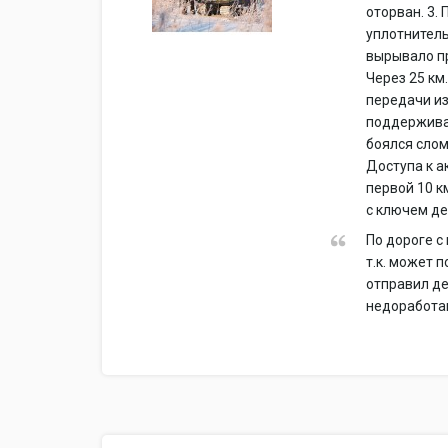
оторван. 3.
уплотнитель
вырывало пр
Через 25 км
передачи из
поддерживаю
боялся слом
Доступа к а
первой 10 к
с ключем де
По дороге с
т.к. может 
отправил де
недоработа