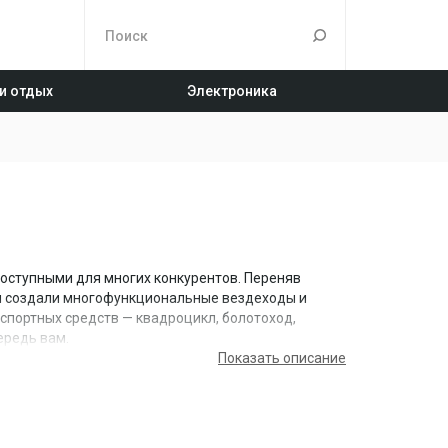
 и отдых
Электроника
оступными для многих конкурентов. Переняв
 и создали многофункциональные вездеходы и
спортных средств — квадроцикл, болотоход,
ередь вам.
Показать описание
аря настойчивости, стремлению и техническим
 приобрести вездеходы TINGER можно в более чем
ые стандарты работы, в основе которых лежит