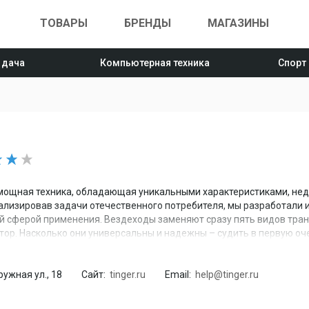
ТОВАРЫ
БРЕНДЫ
МАГАЗИНЫ
 дача
Компьютерная техника
Спорт
 мощная техника, обладающая уникальными характеристиками, нед
ализировав задачи отечественного потребителя, мы разработали
 сферой применения. Вездеходы заменяют сразу пять видов тран
ктор. Насколько они универсальны и надежны – судить в первую оч
когда отличная идея воплотилась в жизнь, и произошло это благод
енных специалистов.
ужная ул., 18
Сайт:
tinger.ru
Email:
help@tinger.ru
аем сотрудничество с лидерами авто- и мотобизнеса. Уже сейчас
дилерских центрах по всей России. Для дилеров разработаны един