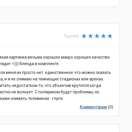
Оценка:
зкая картинка весьма хорошее макро хорошее качество
лядит =))) бленда в комплекте
для меня их просто нет. единственное что можно сказать
жна, и я не снимаю на темнющих стадионах или аренах.
итать недостатком то, что объектив крутится когда
лютно не волнует. С поляриком будут проблемы, но
зажи снимать телевиком - глупо.
Комментарии
(0)