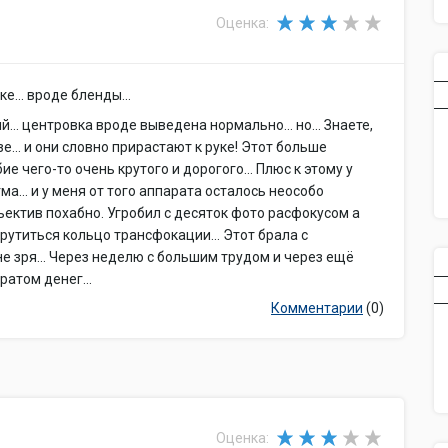
Оценка:
е... вроде бленды...
й... центровка вроде выведена нормально... но... Знаете,
зе... и они словно прирастают к руке! Этот больше
е чего-то очень крутого и дорогого... Плюс к этому у
а... и у меня от того аппарата осталось неособо
ъектив похабно. Угробил с десяток фото расфокусом а
рутиться кольцо трансфокации... Этот брала с
не зря... Через неделю с большим трудом и через ещё
ратом денег...
Комментарии
(0)
Оценка: