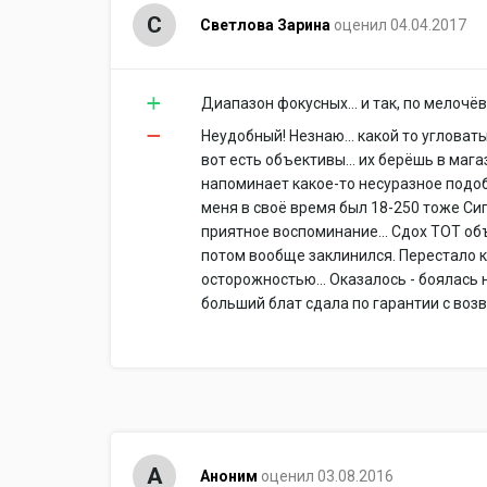
С
Светлова Зарина
оценил 04.04.2017
Диапазон фокусных... и так, по мелочёвк
Неудобный! Незнаю... какой то угловаты
вот есть объективы... их берёшь в мага
напоминает какое-то несуразное подоби
меня в своё время был 18-250 тоже Сигм
приятное воспоминание... Сдох ТОТ об
потом вообще заклинился. Перестало к
осторожностью... Оказалось - боялась 
больший блат сдала по гарантии с возв
А
Аноним
оценил 03.08.2016