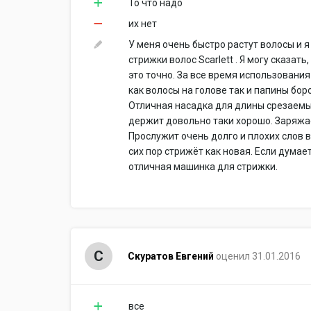
То что надо
их нет
У меня очень быстро растут волосы и
стрижки волос Scarlett . Я могу сказат
это точно. За все время использования
как волосы на голове так и папины бор
Отличная насадка для длины срезаемых
держит довольно таки хорошо. Заряжае
Прослужит очень долго и плохих слов вы
сих пор стрижёт как новая. Если думае
отличная машинка для стрижки.
С
Скуратов Евгений
оценил 31.01.2016
все