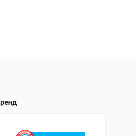
 для чистки, масло
ной насадок
ренд