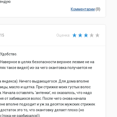
мендую
Комментарии
(0)
015
Оценка:
 Удобство.
2) Наверное в целях безопасности верхнее лезвие не на
ях такое видел) из-за чего окантовка получается не
а яндекса). Ничего выдающегося. Для дома вполне
ицы, масло и щетка. При стрижке моих густых волос
 Начала оставлять 'антенки', но оказалось, что надо
ия от забившихся волос. После чего снова начала
ене вполне подходит и уж за десяток мужских стрижек
достаток это то, что окантовку делает плохо (но
(пока не разбирался)).