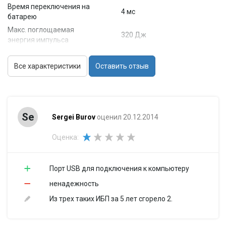
Время переключения на
4 мс
батарею
Макс. поглощаемая
320 Дж
энергия импульса
Количество выходных
5 (из них с питанием от
разъемов питания
батарей - 3)
Все характеристики
Оставить отзыв
Тип выходных разъемов
IEC 320 C13
питания
(компьютерный)
Вход / Выход
На входе
1-фазное напряжение
Se
Sergei Burov
оценил 20.12.2014
На выходе
1-фазное напряжение
Оценка:
Входное напряжение
165 - 275 В
Входная частота
45 - 55 Гц
Управление
Порт USB для подключения к компьютеру
Интерфейсы
USB
ненадежность
Функциональность
Из трех таких ИБП за 5 лет сгорело 2.
Отображение информации
ЖК-экран
Звуковая сигнализация
есть