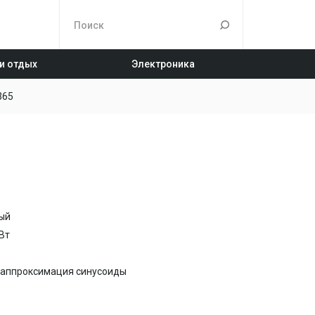
 и отдых
Электроника
365
ый
 Вт
 аппроксимация синусоиды