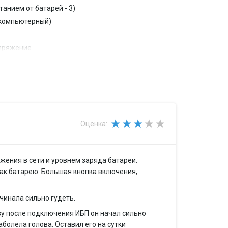
итанием от батарей - 3)
(компьютерный)
пряжение
пряжение
Оценка:
ения в сети и уровнем заряда батареи.
как батарею. Большая кнопка включения,
чинала сильно гудеть.
разу после подключения ИБП он начал сильно
аболела голова. Оставил его на сутки