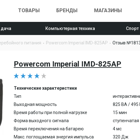
ТОВАРЫ
БРЕНДЫ
МАГАЗИНЫ
 дача
Компьютерная техника
Спорт
еребойного питания
Powercom Imperial IMD-825AP
Отзыв №181
Powercom Imperial IMD-825AP
Технические характеристики
Тип
интерактивн
Выходная мощность
825 ВА / 495
Время работы при полной нагрузке
15 мин
Форма выходного сигнала
ступенчатая
Время переключения на батарею
4 мс
Макс. поглощаемая энергия импульса
320 Дж