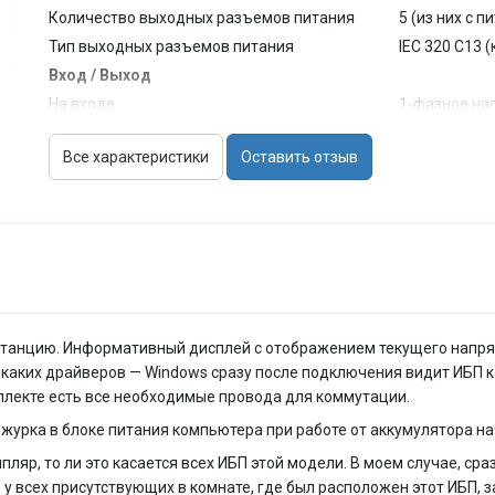
Количество выходных разъемов питания
5 (из них с п
Тип выходных разъемов питания
IEC 320 C13 
Вход / Выход
На входе
1-фазное на
На выходе
1-фазное на
Все характеристики
Оставить отзыв
Входное напряжение
165 - 275 В
Входная частота
45 - 55 Гц
Управление
Интерфейсы
USB
Функциональность
Отображение информации
ЖК-экран
Звуковая сигнализация
есть
анцию. Информативный дисплей с отображением текущего напряж
Холодный старт
есть
икаких драйверов — Windows сразу после подключения видит ИБП 
Батарея
плекте есть все необходимые провода для коммутации.
Время зарядки
6 час
ежурка в блоке питания компьютера при работе от аккумулятора на
Возможность замены батарей
есть
мпляр, то ли это касается всех ИБП этой модели. В моем случае, с
Горячая замена батарей
есть
о у всех присутствующих в комнате, где был расположен этот ИБП, з