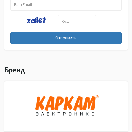
Форматирование
есть
карты памяти
Дополнительно
Рабочая
-20 - +40 °C
температура
Отправить
Размеры (ширина x
98x62x34 мм
высота x толщина)
Бренд