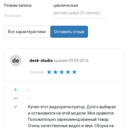
Режим записи
циклическая
датчик удара (G-сенсор),
Функции
детектор движения в кадре
Запись
времени и даты
Все характеристики
Оставить отзыв
встроенный микрофон (с
Звук
возможностью отключения),
встроенный динамик
Камера
de
Угол обзора
140° (по диагонали)
desk-studio
оценил 09.09.2016
Ночной режим
есть
Оценка:
Режим
есть
фотосъемки
Материал линз
стекло
-
Запись видео
-
Защита от записи
есть
Купил этот видеорегистратор. Долго выбирал
Запись события в
есть
и остановился на этой модели. Мне нравится.
отдельный файл
Положительно зарекомендованный товар.
автостарт записи, отключение по
Очень качественные видео и звук. Сборка на
Режимы