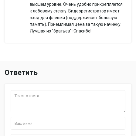
таймеру
высшем уровне. Очень удобно прикрепляется
Формат записи/
к лобовому стеклу. Видеорегистратор имеет
AVI / H.264
видеокодек
вход для флешки (поддерживает большую
Питание
память). Приемлимая цена за такую начинку.
от аккумулятора, от бортовой
Лучшая из "братьев"! Спасибо!
Питание
сети автомобиля
Формат
собственный
аккумулятора
Емкость
140 мАч
аккумулятора
Ответить
Экран
Диагональ
3.5'
Сенсорный экран
есть
Подключение
Подключение к
есть
компьютеру по USB
Хранение данных
Поддержка карт
microSD (microSDHC) до 32 Гб
памяти