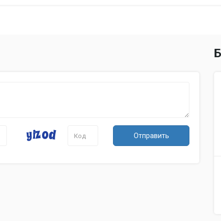
Емкость аккумулятора
140 мАч
Экран
Диагональ
3.5'
Сенсорный экран
есть
Б
Подключение
Подключение к компьютеру по USB
есть
Хранение данных
Поддержка карт памяти
microSD (microSDH
Форматирование карты памяти
есть
Дополнительно
Отправить
Рабочая температура
-20 - +40 °C
Размеры (ширина x высота x
98x62x34 мм
толщина)