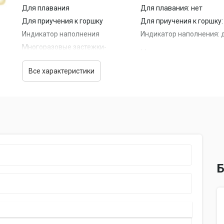
Для плавания
Для плавания: нет
Для приучения к горшку
Для приучения к горшку:
Индикатор наполнения
Индикатор наполнения: 
Многоразовые застежки-
Многоразовые застежки-
липучки
Число штук в упаковке
Число штук в упаковке: 32
Все характеристики
Дополнительная
Дополнительная информа
информация
жидкого стула
Б