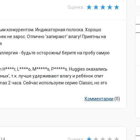
Оценка:
ным конкурентом. Индикаторная полоска. Хорошо
к не зарос. Отлично 'запирают' влагу! Приятны на
в.
 аллергия - будьте осторожны! берите на пробу самую
H****r, L****o, M*****s, P*****s. Huggies оказались
ных', т.к. лучше удерживают влагу и ребёнок спит
max 2 часа. Сейчас используем серию Classic, но это
Комментарии
(0)
014
Оценка: