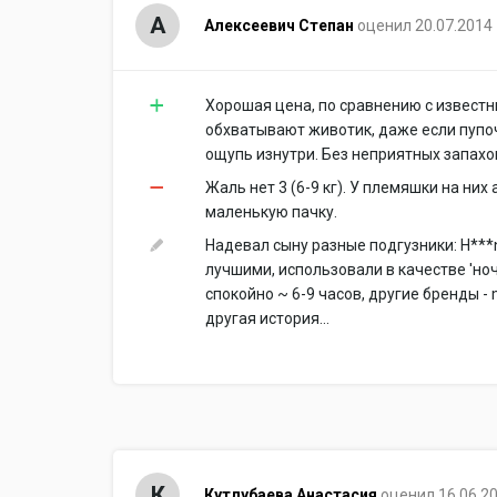
А
Алексеевич Степан
оценил 20.07.2014
Хорошая цена, по сравнению с извест
обхватывают животик, даже если пупоче
ощупь изнутри. Без неприятных запахо
Жаль нет 3 (6-9 кг). У племяшки на них
маленькую пачку.
Надевал сыну разные подгузники: H***n 
лучшими, использовали в качестве 'ноч
спокойно ~ 6-9 часов, другие бренды - 
другая история...
К
Кутлубаева Анастасия
оценил 16.06.2