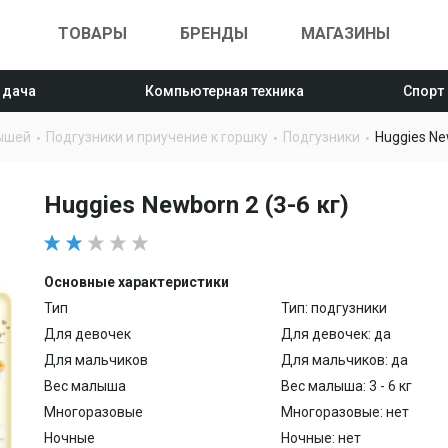
ТОВАРЫ
БРЕНДЫ
МАГАЗИНЫ
 дача
Компьютерная техника
Спорт
ышей
Подгузники и приучение к горшку
Подгузники
Huggies New
Huggies Newborn 2 (3-6 кг)
Основные характеристики
Тип
Тип: подгузники
Для девочек
Для девочек: да
Для мальчиков
Для мальчиков: да
Вес малыша
Вес малыша: 3 - 6 кг
Многоразовые
Многоразовые: нет
Ночные
Ночные: нет