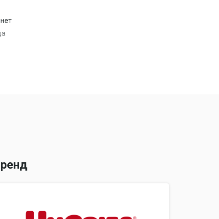
 нет
да
липучки: нет
...88 шт.
ция: внутренний поясок с кармашком для
ренд