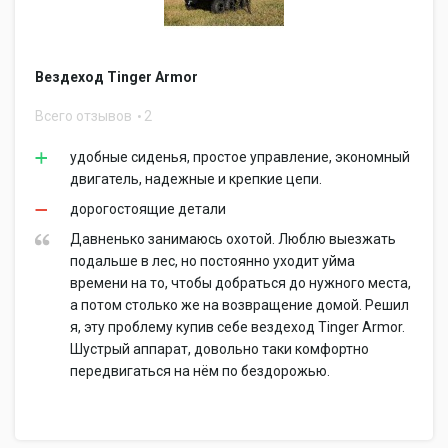
двухстороннее взаимодействие с клиентами.
Получение обратной связи – один из наиболее
Вездеход Tinger Armor
важных аспектов нашей деятельности. Многие
разработки и нововведения для продукции,
Всего отзывов
2
производимой под брендом TINGER - это результат
мнений, пожеланий и рекомендаций наших
удобные сиденья, простое управление, экономный
клиентов. И результат впечатляющий, как
показывает практика, наша техника действительно
двигатель, надежные и крепкие цепи.
востребована и любима охотниками, рыболовами,
дорогостоящие детали
любителями экстремального и активного отдыха.
Давненько занимаюсь охотой. Люблю выезжать
Компании TINGER присвоен международный
подальше в лес, но постоянно уходит уйма
сертификат соответствия системы менеджмента
времени на то, чтобы добраться до нужного места,
качества вездеходной техники. Соответствует
а потом столько же на возвращение домой. Решил
требованиям ГОСТ Р ИСО 9001-2015.
я, эту проблему купив себе вездеход Tinger Armor.
Шустрый аппарат, довольно таки комфортно
передвигаться на нём по бездорожью.