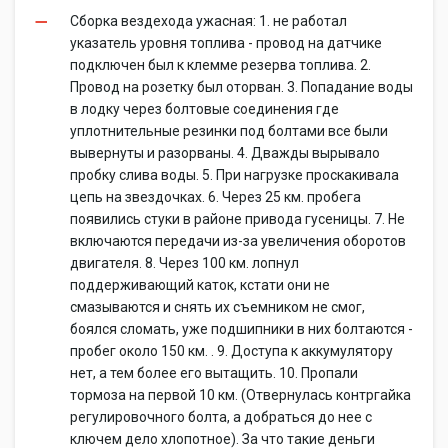
Сборка вездехода ужасная: 1. не работал
указатель уровня топлива - провод на датчике
подключен был к клемме резерва топлива. 2.
Провод на розетку был оторван. 3. Попадание воды
в лодку через болтовые соединения где
уплотнительные резинки под болтами все были
вывернуты и разорваны. 4. Дважды вырывало
пробку слива воды. 5. При нагрузке проскакивала
цепь на звездочках. 6. Через 25 км. пробега
появились стуки в районе привода гусеницы. 7. Не
включаются передачи из-за увеличения оборотов
двигателя. 8. Через 100 км. лопнул
поддерживающий каток, кстати они не
смазываются и снять их съемником не смог,
боялся сломать, уже подшипники в них болтаются -
пробег около 150 км. . 9. Доступа к аккумулятору
нет, а тем более его вытащить. 10. Пропали
тормоза на первой 10 км. (Отвернулась контргайка
регулировочного болта, а добраться до нее с
ключем дело хлопотное). За что такие деньги